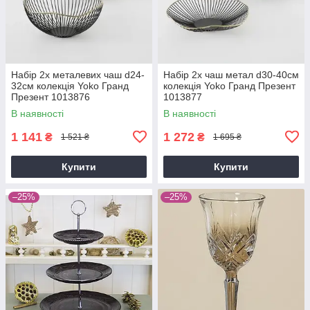
Набір 2х металевих чаш d24-
Набір 2х чаш метал d30-40см
32см колекція Yoko Гранд
колекція Yoko Гранд Презент
Презент 1013876
1013877
В наявності
В наявності
1 141
1 272
₴
₴
1 521 ₴
1 695 ₴
Купити
Купити
–25%
–25%