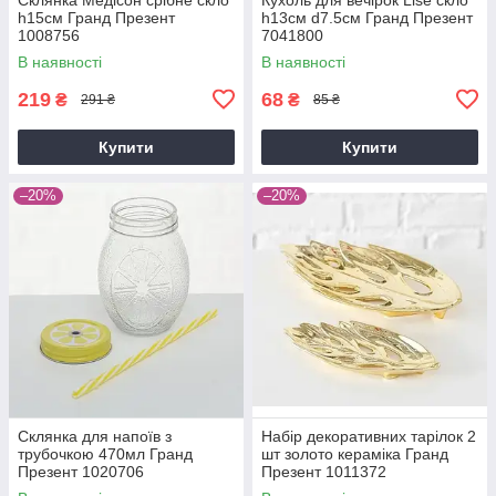
h15см Гранд Презент
h13см d7.5см Гранд Презент
1008756
7041800
В наявності
В наявності
219
68
₴
₴
291 ₴
85 ₴
Купити
Купити
–20%
–20%
Склянка для напоїв з
Набір декоративних тарілок 2
трубочкою 470мл Гранд
шт золото кераміка Гранд
Презент 1020706
Презент 1011372