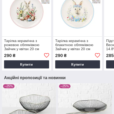
Тарілка керамічна з
Тарілка керамічна з
Підс
рожевою облямівкою
блакитною облямівкою
Весн
Зайчик у квітах 20 см
Зайчик у квітах 20 см
14.8
BonaDi DM185-E
BonaDi DM187-E
K09
290
290
285
₴
₴
Купити
Купити
Акційні пропозиції та новинки
–25%
–25%