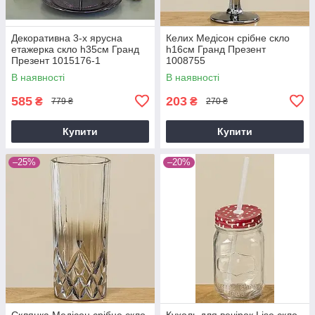
Декоративна 3-х ярусна
Келих Медісон срібне скло
етажерка скло h35см Гранд
h16см Гранд Презент
Презент 1015176-1
1008755
фиолетовый
В наявності
В наявності
585
203
₴
₴
779 ₴
270 ₴
Купити
Купити
–25%
–20%
Склянка Медісон срібне скло
Кухоль для вечірок Lise скло