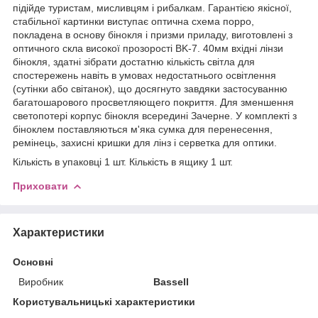
підійде туристам, мисливцям і рибалкам. Гарантією якісної,
стабільної картинки виступає оптична схема порро,
покладена в основу бінокля і призми приладу, виготовлені з
оптичного скла високої прозорості BK-7. 40мм вхідні лінзи
бінокля, здатні зібрати достатню кількість світла для
спостережень навіть в умовах недостатнього освітлення
(сутінки або світанок), що досягнуто завдяки застосуванню
багатошарового просветляющего покриття. Для зменшення
светопотері корпус бінокля всередині Зачерне. У комплекті з
біноклем поставляються м'яка сумка для перенесення,
ремінець, захисні кришки для лінз і серветка для оптики.
Кількість в упаковці 1 шт. Кількість в ящику 1 шт.
Приховати
Характеристики
Основні
Виробник
Bassell
Користувальницькі характеристики