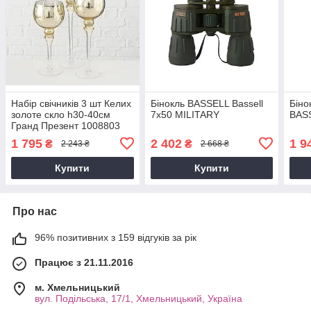
Набір свічників 3 шт Келих
Бінокль BASSELL Bassell
Біно
золоте скло h30-40см
7x50 MILITARY
BAS
Гранд Презент 1008803
1 795
2 402
1 9
₴
₴
2 243 ₴
2 668 ₴
Купити
Купити
Про нас
96% позитивних з 159 відгуків за рік
Працює з 21.11.2016
м. Хмельницький
вул. Подільська, 17/1, Хмельницький, Україна