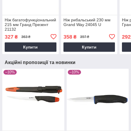
Ніж багатофункціональний
Ніж рибальський 230 мм
Ніж 
215 мм Гранд Презент
Grand Way 24045 U
Гран
21132
327
358
292
₴
₴
363 ₴
397 ₴
Купити
Купити
Акційні пропозиції та новинки
–10%
–10%