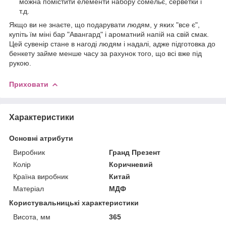
можна помістити елементи набору сомельє, серветки і
т.д.
Якщо ви не знаєте, що подарувати людям, у яких "все є",
купіть їм міні бар "Авангард" і ароматний напій на свій смак.
Цей сувенір стане в нагоді людям і надалі, адже підготовка до
бенкету займе менше часу за рахунок того, що всі вже під
рукою.
Приховати
Характеристики
Основні атрибути
Виробник
Гранд Презент
Колір
Коричневий
Країна виробник
Китай
Матеріал
МДФ
Користувальницькі характеристики
Висота, мм
365