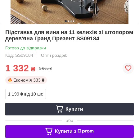
Підставка для вина на 11 келихів зі штопором
дерев'яна Гранд Презент SS09184
Готово до відправки
Код: SS09184
Опт і роздріб
1 332
₴
1 665 ₴
Економія
333 ₴
1 199 ₴
від 10 шт.
Купити
або
Купити з