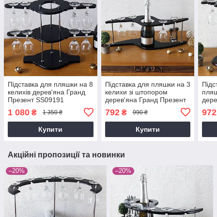
Підставка для пляшки на 8
Підставка для пляшки на 3
Підс
келихів дерев'яна Гранд
келихи зі штопором
пляш
Презент SS09191
дерев'яна Гранд Презент
дере
SS09188
SS1
1 080
792
972
₴
₴
1 350 ₴
990 ₴
Купити
Купити
Акційні пропозиції та новинки
–20%
–20%