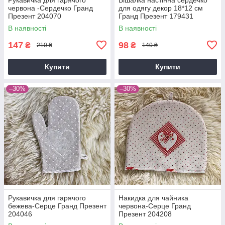
червона -Сердечко Гранд
для одягу декор 18*12 см
Презент 204070
Гранд Презент 179431
В наявності
В наявності
147
98
₴
₴
210 ₴
140 ₴
Купити
Купити
–30%
–30%
Рукавичка для гарячого
Накидка для чайника
бежева-Серце Гранд Презент
червона-Серце Гранд
204046
Презент 204208