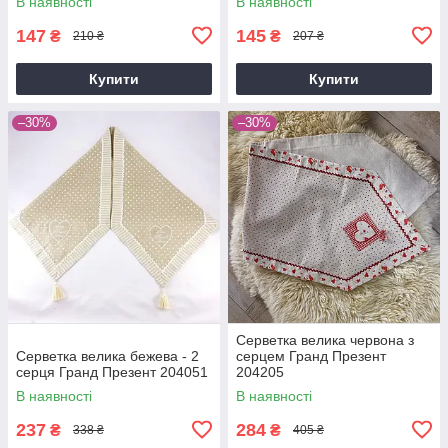
В наявності
В наявності
147
145
₴
₴
210 ₴
207 ₴
Купити
Купити
–30%
–30%
Серветка велика червона з
Серветка велика бежева - 2
серцем Гранд Презент
серця Гранд Презент 204051
204205
В наявності
В наявності
237
284
₴
₴
338 ₴
405 ₴