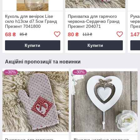
Кухоль для вечірок Lise
Прихватка для гарячого
Рука
скло h13см d7.5см Гранд
червона-Сердечко Гранд
черв
Презент 7041800
Презент 204071
През
68
80
147
₴
₴
85 ₴
113 ₴
Купити
Купити
Акційні пропозиції та новинки
–30%
–30%
Рукавичка для гарячого
Вішалка настінна сердечко