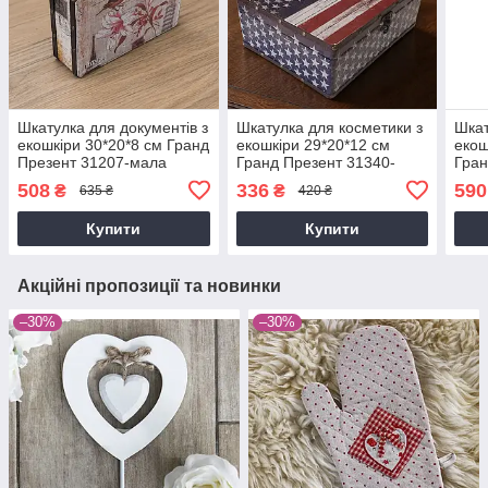
Шкатулка для документів з
Шкатулка для косметики з
Шкат
екошкіри 30*20*8 см Гранд
екошкіри 29*20*12 см
екош
Презент 31207-мала
Гранд Презент 31340-
Гран
середня
мал
508
336
590
₴
₴
635 ₴
420 ₴
Купити
Купити
Акційні пропозиції та новинки
–30%
–30%