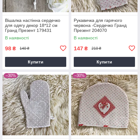
Вішалка настінна сердечко
Рукавичка для гарячого
для одягу декор 18*12 см
червона -Сердечко Гранд
Гранд Презент 179431
Презент 204070
В наявності
В наявності
98
147
₴
₴
140 ₴
210 ₴
Купити
Купити
–30%
–30%