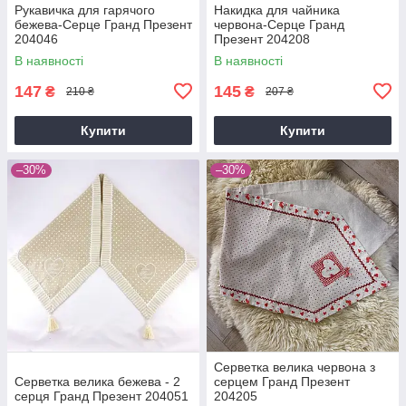
Рукавичка для гарячого
Накидка для чайника
бежева-Серце Гранд Презент
червона-Серце Гранд
204046
Презент 204208
В наявності
В наявності
147
145
₴
₴
210 ₴
207 ₴
Купити
Купити
–30%
–30%
Серветка велика червона з
Серветка велика бежева - 2
серцем Гранд Презент
серця Гранд Презент 204051
204205