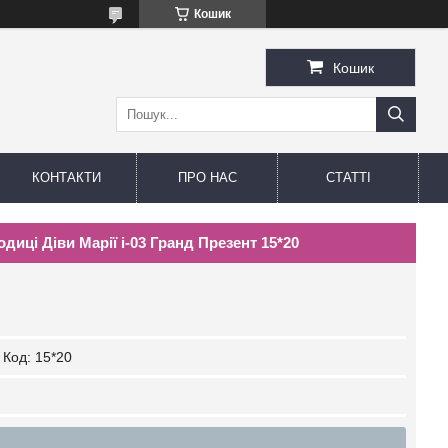
Кошик
Кошик
КОНТАКТИ
ПРО НАС
СТАТТІ
диці Діви Марії і-03 Гранд Презент 15*20
Код:
15*20