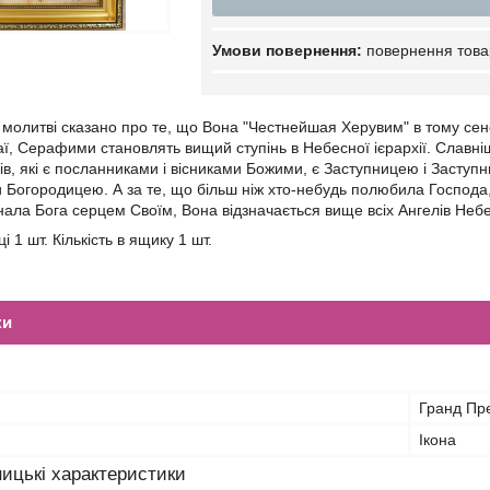
повернення това
 молитві сказано про те, що Вона "Честнейшая Херувим" в тому сенс
аї, Серафими становлять вищий ступінь в Небесної ієрархії. Славніш
ів, які є посланниками і вісниками Божими, є Заступницею і Засту
и Богородицею. А за те, що більш ніж хто-небудь полюбила Господа, 
нала Бога серцем Своїм, Вона відзначається вище всіх Ангелів Неб
ці 1 шт. Кількість в ящику 1 шт.
ки
Гранд Пр
Ікона
ицькі характеристики