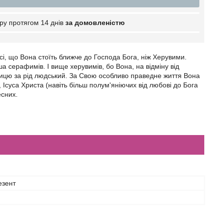
ру протягом 14 днів
за домовленістю
і, що Вона стоїть ближче до Господа Бога, ніж Херувими.
а серафимів. І вище херувимів, бо Вона, на відміну від
пницю за рід людський. За Свою особливо праведне життя Вона
Ісуса Христа (навіть більш полум'яніючих від любові до Бога
есних.
езент