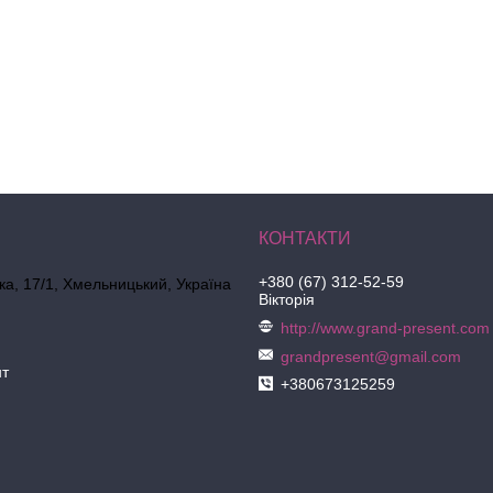
+380 (67) 312-52-59
ка, 17/1, Хмельницький, Україна
Вікторія
http://www.grand-present.com
grandpresent@gmail.com
нт
+380673125259