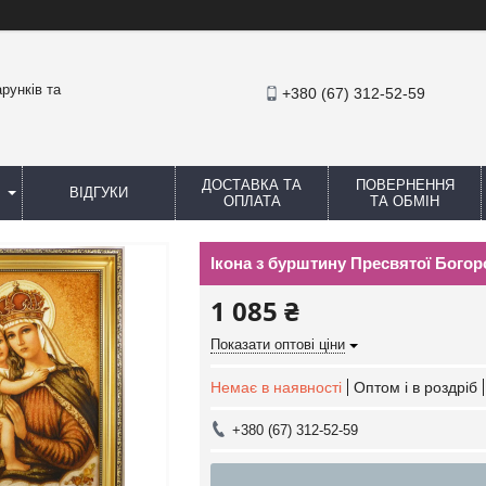
рунків та
+380 (67) 312-52-59
ДОСТАВКА ТА
ПОВЕРНЕННЯ
ВІДГУКИ
ОПЛАТА
ТА ОБМІН
Ікона з бурштину Пресвятої Богоро
1 085 ₴
Показати оптові ціни
Немає в наявності
Оптом і в роздріб
+380 (67) 312-52-59