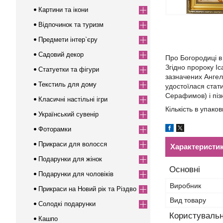
Картини та ікони
Відпочинок та туризм
Предмети інтер`єру
Садовий декор
Про Богородиці в
Згідно пророку Іс
Статуетки та фігури
зазначених Ангел
Текстиль для дому
удостоїлася стат
Серафимов) і піз
Класичні настільні ігри
Кількість в упаков
Український сувенір
Фоторамки
Прикраси для волосся
Характеристи
Подарунки для жінок
Основні
Подарунки для чоловіків
Виробник
Прикраси на Новий рік та Різдво
Вид товару
Солодкі подарунки
Користувальн
Кашпо