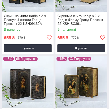
Скринька книга набір з 2-х
Скринька книга набір з 2-х
Плануючі янголи Гранд
Леді в білому Гранд Презент
Презент 22-KSH09132A
22-KSH-SC391
В наявності
В наявності
655
655
₴
₴
770 ₴
770 ₴
Купити
Купити
–15%
Подарунок
–15%
Подарунок