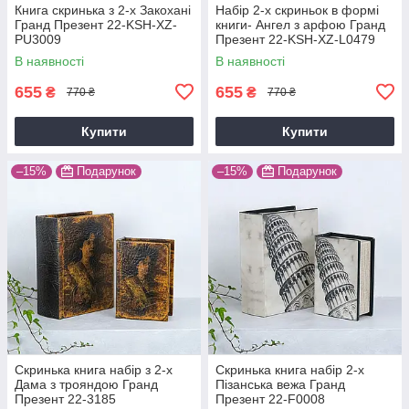
Книга скринька з 2-х Закохані
Набір 2-х скриньок в формі
Гранд Презент 22-KSH-XZ-
книги- Ангел з арфою Гранд
PU3009
Презент 22-KSH-XZ-L0479
В наявності
В наявності
655
655
₴
₴
770 ₴
770 ₴
Купити
Купити
–15%
Подарунок
–15%
Подарунок
Скринька книга набір з 2-х
Скринька книга набір 2-х
Дама з трояндою Гранд
Пізанська вежа Гранд
Презент 22-3185
Презент 22-F0008