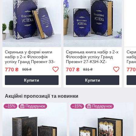
Скринька у формі книги
Скринька книга набір з 2-х
Скри
набір з 2-х Філософія
Філософія успіху Гранд
набі
успіху Гранд Презент 33-
Презент 27-KSH-XZ-
Гран
KSH-XZ-PUXR102
PUXR102
XZ-
770
707
770
₴
₴
905 ₴
831 ₴
Купити
Купити
Акційні пропозиції та новинки
–15%
Подарунок
–15%
Подарунок