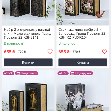
Набір 2-х скриньок у вигляді
Скринька книга набір з 2-х
книги Мама з дитиною Гранд
Запорожці Гранд Презент 22-
Презент 22-KSH3141
KSH-XZ-PUXR104
В наявності
В наявності
655
655
₴
₴
770 ₴
770 ₴
Купити
Купити
–15%
Подарунок
–15%
Подарунок