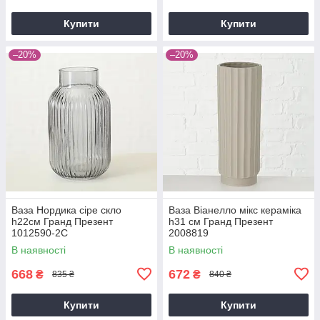
Купити
Купити
–20%
–20%
Ваза Нордика сіре скло
Ваза Віанелло мікс кераміка
h22см Гранд Презент
h31 см Гранд Презент
1012590-2С
2008819
В наявності
В наявності
668
672
₴
₴
835 ₴
840 ₴
Купити
Купити