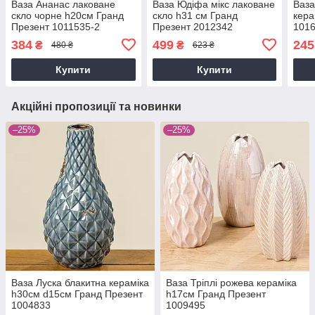
Ваза Ананас лаковане
Ваза Юдіфа мікс лаковане
Ваза
скло чорне h20см Гранд
скло h31 см Гранд
кера
Презент 1011535-2
Презент 2012342
101
черная
384
499
245
₴
₴
480 ₴
623 ₴
Купити
Купити
Акційні пропозиції та новинки
–25%
–25%
Ваза Луска блакитна кераміка
Ваза Тріплі рожева кераміка
h30см d15см Гранд Презент
h17см Гранд Презент
1004833
1009495