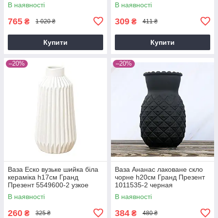
В наявності
В наявності
765
309
₴
₴
1 020 ₴
411 ₴
Купити
Купити
–20%
–20%
Ваза Еско вузьке шийка біла
Ваза Ананас лаковане скло
кераміка h17см Гранд
чорне h20см Гранд Презент
Презент 5549600-2 узкое
1011535-2 черная
В наявності
В наявності
260
384
₴
₴
325 ₴
480 ₴