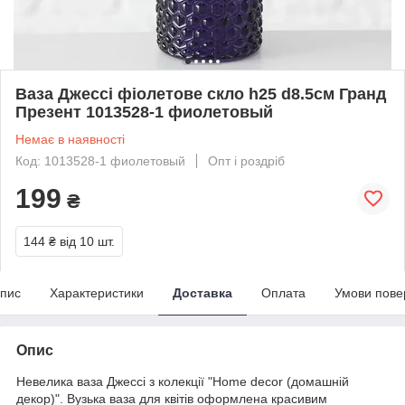
Ваза Джессі фіолетове скло h25 d8.5см Гранд
Презент 1013528-1 фиолетовый
Немає в наявності
Код: 1013528-1 фиолетовый
Опт і роздріб
199
₴
144 ₴
від 10 шт.
пис
Характеристики
Доставка
Оплата
Умови пове
Опис
Невелика ваза Джессі з колекції "Home decor (домашній
декор)". Вузька ваза для квітів оформлена красивим