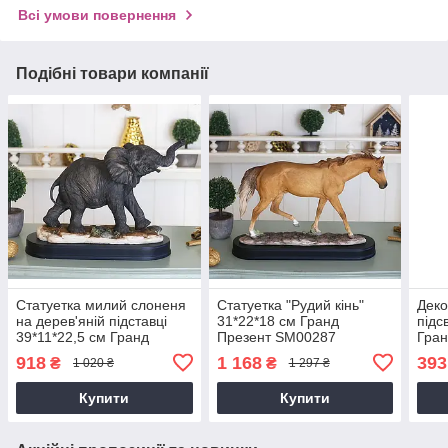
Всі умови повернення
Подібні товари компанії
Статуетка милий слоненя
Статуетка "Рудий кінь"
Деко
на дерев'яній підставці
31*22*18 см Гранд
підс
39*11*22,5 см Гранд
Презент SM00287
Гран
Презент SM00312-В
918
1 168
393
₴
₴
1 020 ₴
1 297 ₴
Купити
Купити