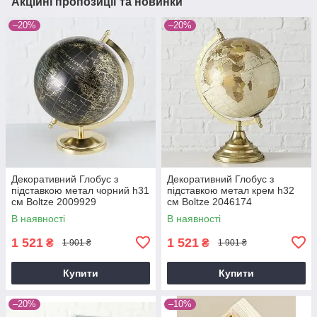
Акційні пропозиції та новинки
–20%
–20%
Декоративний Глобус з
Декоративний Глобус з
підставкою метал чорний h31
підставкою метал крем h32
см Boltze 2009929
см Boltze 2046174
В наявності
В наявності
1 521
1 521
₴
₴
1 901 ₴
1 901 ₴
Купити
Купити
–20%
–10%