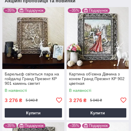
Акційні пропозиції та новинки
–35%
Подарунок
–35%
Подарунок
Барельєф світиться пара на
Картина об'ємна Дівчина з
гойдалці Гранд Презент КP
конем Гранд Презент КP 902
901 камень светит
цветная
В наявності
В наявності
3 276
3 276
₴
₴
5 040 ₴
5 040 ₴
Купити
Купити
–35%
Подарунок
–35%
Подарунок