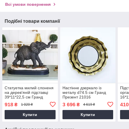
Всі умови повернення
Подібні товари компанії
Статуетка милий слоненя
Настінне дзеркало із
Підс
на дерев'яній підставці
металу d74.5 см Гранд
орга
39*11*22,5 см Гранд
Презент 21016
16*1
Презент SM00312-В
Пре
918
3 696
410
₴
₴
1 020 ₴
4 619 ₴
Купити
Купити