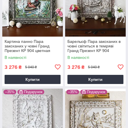
Картина панно Пара
Барельєф Пара закоханих в
закоханих у човні Гранд
човні світиться в темряві
Презент КР 904 цветная
Гранд Презент КР 904
камень светит
В наявності
В наявності
3 276
3 276
₴
₴
5 040 ₴
5 040 ₴
Купити
Купити
–35%
Подарунок
–35%
Подарунок