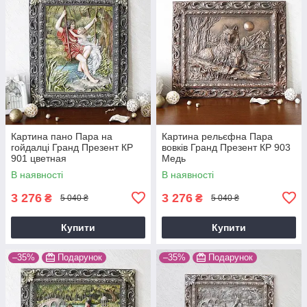
Картина пано Пара на
Картина рельєфна Пара
гойдалці Гранд Презент КР
вовків Гранд Презент КР 903
901 цветная
Медь
В наявності
В наявності
3 276
3 276
₴
₴
5 040 ₴
5 040 ₴
Купити
Купити
–35%
Подарунок
–35%
Подарунок