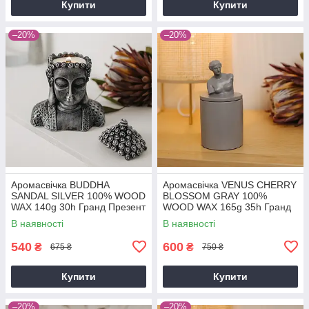
Купити
Купити
–20%
–20%
Аромасвічка BUDDHA
Аромасвічка VENUS CHERRY
SANDAL SILVER 100% WOOD
BLOSSOM GRAY 100%
WAX 140g 30h Гранд Презент
WOOD WAX 165g 35h Гранд
NAC 1060
Презент NAC 1017GY
В наявності
В наявності
540
600
₴
₴
675 ₴
750 ₴
Купити
Купити
–20%
–20%