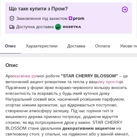
Що таке купити з Пром?
Замовлення під захистом
Доступна доставка
Опис
Характеристики
Доставка
Оплата
Умови п
Опис
Аро
масвічка ру
чної роботи
"STAR CHERRY BLOSSOM"
– це
витончений акцент романтики та тепла у ваш
ому просто
рі.
Підсвічник у формі зірки яскраво-червоного кольору вносить
елегантність та яскравість у будь-який куточок дому.
Натуральний соєвий віск, насичений розкішним парфумом,
огортає ніжним ароматом, що відкривається поступово,
створюючи атмосферу затишку. Під час горіння гніт із
вишневого дерева приємно потріскує, додаючи відчуття
спокою, як від потріскування дров у каміні. STAR CHERRY
BLOSSOM стане ідеальним
декоративним акцентом
на
святковому столі, у спальні, на підвіконні або у ванній кімнаті,