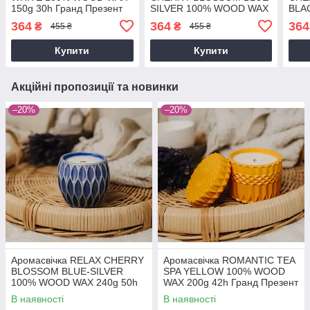
150g 30h Гранд Презент
SILVER 100% WOOD WAX
BLA
NAC 1076
150g 30h Гранд Презент
WOO
364
364
364
₴
₴
455 ₴
455 ₴
NAC 1074
Гран
Купити
Купити
Акційні пропозиції та новинки
–20%
–20%
Аромасвічка RELAX CHERRY
Аромасвічка ROMANTIC TEA
BLOSSOM BLUE-SILVER
SPA YELLOW 100% WOOD
100% WOOD WAX 240g 50h
WAX 200g 42h Гранд Презент
Гранд Презент NAC 1094
NAC 1081
В наявності
В наявності