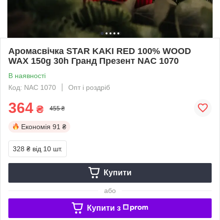
Аромасвічка STAR KAKI RED 100% WOOD
WAX 150g 30h Гранд Презент NAC 1070
В наявності
Код: NAC 1070
Опт і роздріб
364
₴
455 ₴
Економія
91 ₴
328 ₴
від 10 шт.
Купити
або
Купити з