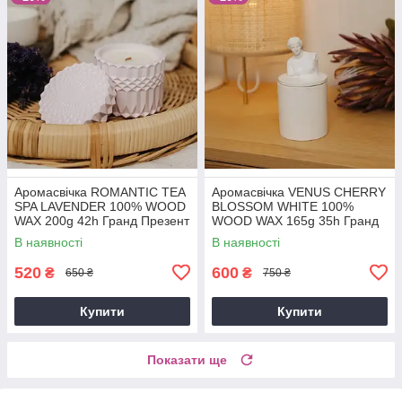
Аромасвічка ROMANTIC TEA
Аромасвічка VENUS CHERRY
SPA LAVENDER 100% WOOD
BLOSSOM WHITE 100%
WAX 200g 42h Гранд Презент
WOOD WAX 165g 35h Гранд
NAC 1082
Презент NAC 1015W
В наявності
В наявності
520
600
₴
₴
650 ₴
750 ₴
Купити
Купити
Показати ще