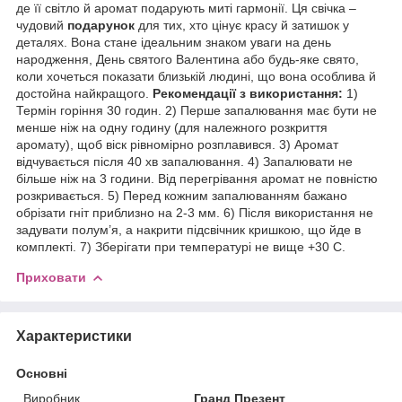
де її світло й аромат подарують миті гармонії. Ця свічка –
чудовий
подарунок
для тих, хто цінує красу й затишок у
деталях. Вона стане ідеальним знаком уваги на день
народження, День святого Валентина або будь-яке свято,
коли хочеться показати близькій людині, що вона особлива й
достойна найкращого.
Рекомендації з використання:
1)
Термін горіння 30 годин. 2) Перше запалювання має бути не
менше ніж на одну годину (для належного розкриття
аромату), щоб віск рівномірно розплавився. 3) Аромат
відчувається після 40 хв запалювання. 4) Запалювати не
більше ніж на 3 години. Від перегрівання аромат не повністю
розкривається. 5) Перед кожним запалюванням бажано
обрізати гніт приблизно на 2-3 мм. 6) Після використання не
задувати полум’я, а накрити підсвічник кришкою, що йде в
комплекті. 7) Зберігати при температурі не вище +30 С.
Приховати
Характеристики
Основні
Виробник
Гранд Презент