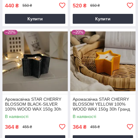
440
520
₴
₴
550 ₴
650 ₴
Купити
Купити
–20%
–20%
Аромасвічка STAR CHERRY
Аромасвічка STAR CHERRY
BLOSSOM BLACK-SILVER
BLOSSOM YELLOW 100%
100% WOOD WAX 150g 30h
WOOD WAX 150g 30h Гранд
Гранд Презент NAC 1075
Презент NAC 1071
В наявності
В наявності
364
364
₴
₴
455 ₴
455 ₴