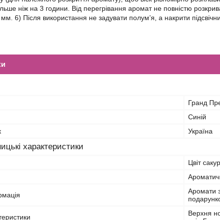
льше ніж на 3 години. Від перегрівання аромат не повністю розкри
мм. 6) Після використання не задувати полум’я, а накрити підсвічн
ки
Гранд Пр
Синій
к
Україна
ицькі характеристики
Цвіт саку
Ароматичн
Аромати з
рмація
подарунко
Верхня но
теристики