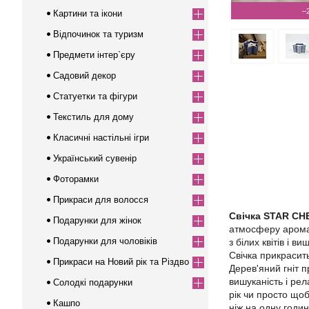
–
Картини та ікони
Відпочинок та туризм
Предмети інтер`єру
Садовий декор
Статуетки та фігури
Текстиль для дому
Класичні настільні ігри
Український сувенір
Фоторамки
Прикраси для волосся
Свічка STAR C
Подарунки для жінок
атмосферу арома
Подарунки для чоловіків
з білих квітів і 
Свічка прикрасит
Прикраси на Новий рік та Різдво
Дерев'яний гніт 
вишуканість і ре
Солодкі подарунки
рік чи просто щоб
Кашпо
ніж на одну годи