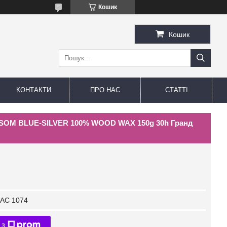
Кошик
Кошик
КОНТАКТИ
ПРО НАС
СТАТТІ
SOM BLUE-SILVER 100% WOOD WAX 150g 30h Гранд
AC 1074
 з