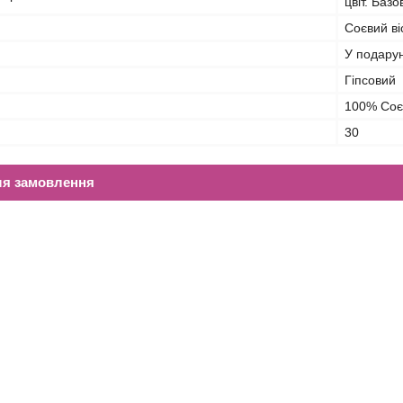
цвіт. Баз
Соєвий ві
У подарун
Гіпсовий
100% Соєв
30
ля замовлення