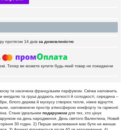
ру протягом 14 днів
за домовленістю
тежі. Тепер ви можете купити будь-який товар не покидаючи
 воску та насичена французьким парфумом. Свічка наповнить
и мигдалю та груші додають легкості й солодкості, середина –
мбри, білого дерева й мускусу створює тепле, ніжне відчуття.
спальню, наповнюючи простір атмосферою комфорту та гармонії.
міна. Стане ідеальним
подарунком
для тих, хто цінує
дарунком на день народження, День святого Валентина, Новий
горіння 30 годин. 2) Перше запалювання має бути не менше
вся. 3) Аромат відчувається після 40 хв запалювання. 4)