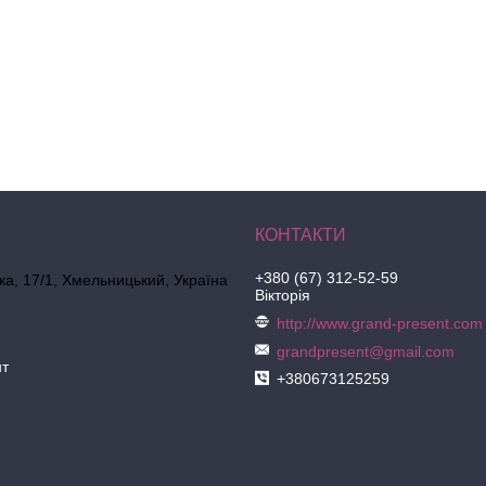
+380 (67) 312-52-59
ка, 17/1, Хмельницький, Україна
Вікторія
http://www.grand-present.com
grandpresent@gmail.com
нт
+380673125259