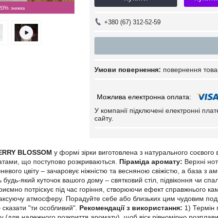
20%
+380 (67) 312-52-59
повернення това
У компанії підключені електронні пла
сайту.
HERRY BLOSSOM
у формі зірки виготовлена з натурального соєвого
тами, що поступово розкриваються.
Піраміда аромату:
Верхні нот
вишневого цвіту – зачаровує ніжністю та весняною свіжістю, а база з а
ь будь-який куточок вашого дому – святковий стіл, підвіконня чи 
приємно потріскує під час горіння, створюючи ефект справжнього ка
лаксуючу атмосферу. Порадуйте себе або близьких цим чудовим по
 сказати "ти особливий".
Рекомендації з використання:
1) Термін 
ну (для належного розкриття аромату), щоб віск рівномірно розплави