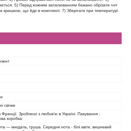
вається. 5) Перед кожним запалюванням бажано обрізати гніт
ик кришкою, що йде в комплекті. 7) Зберігати при температурі
езент
ри
і свічки
 Франції. Зроблено з любов'ю в Україні. Пакування -
ва коробка.
та — мигдаль, груша. Середня нота - білі квіти, вишневий