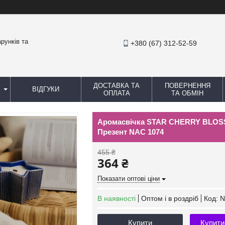
рунків та
+380 (67) 312-52-59
ДОСТАВКА ТА
ПОВЕРНЕННЯ
ВІДГУКИ
ОПЛАТА
ТА ОБМІН
Аромасвічка STAR CHERRY BLOS
Презент NAC 1074
455 ₴
364 ₴
Показати оптові ціни
В наявності
Оптом і в роздріб
Код:
N
Купити
Купити