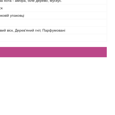
ова нота - амбра, біле дерево, мускус.
ск
ковій упаковці
ий віск, Дерев'яний гніт, Парфумовані