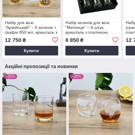
Набір для віскі
Набір келихів для віскі
Набі
"Армійський" – 6 келихів +
"Митниця" – 6 штук,
(гра
графін 850 мл, кришталь з
кришталь з платиною,
плат
платиною, військова
емблема митної служби
Boss
12 750
8 850
12 
₴
₴
емблема Boss Crystal
Boss Crystal
GPB
GPB7VSU2PGD
GPB6MYT2PG
Купити
Купити
Акційні пропозиції та новинки
–20%
–20%