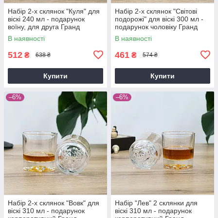
Набір 2-х склянок "Куля" для
Набір 2-х склянок "Світові
віскі 240 мл - подарунок
подорожі" для віскі 300 мл -
воїну, для друга Гранд
подарунок чоловіку Гранд
Презент GP241200P
Презент GP24119K
В наявності
В наявності
512
461
₴
₴
638 ₴
574 ₴
Купити
Купити
–6%
–6%
Набір 2-х склянок "Вовк" для
Набір "Лев" 2 склянки для
віскі 310 мл - подарунок
віскі 310 мл - подарунок