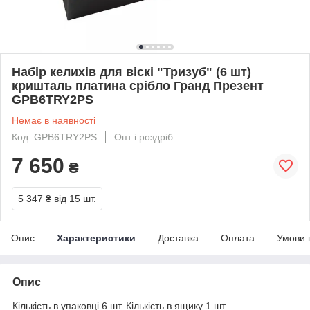
Набір келихів для віскі "Тризуб" (6 шт)
кришталь платина срібло Гранд Презент
GPB6TRY2PS
Немає в наявності
Код: GPB6TRY2PS
Опт і роздріб
7 650
₴
5 347 ₴
від 15 шт.
Опис
Характеристики
Доставка
Оплата
Умови 
Опис
Кількість в упаковці 6 шт. Кількість в ящику 1 шт.