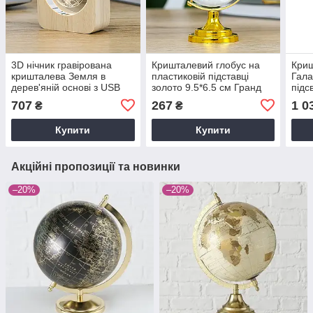
3D нічник гравірована
Кришталевий глобус на
Кри
кришталева Земля в
пластиковій підставці
Гала
дерев'яній основі з USB
золото 9.5*6.5 см Гранд
підс
7.5*8.5*3 см Гранд
Презент MH-SJ045-1-6D
підс
707
267
1 0
₴
₴
Презент MH-TF0259-2-8D
см Г
Q01
Купити
Купити
Акційні пропозиції та новинки
–20%
–20%