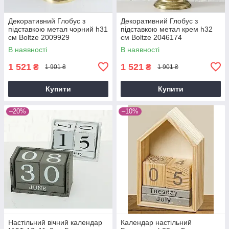
Декоративний Глобус з
Декоративний Глобус з
підставкою метал чорний h31
підставкою метал крем h32
см Boltze 2009929
см Boltze 2046174
В наявності
В наявності
1 521
1 521
₴
₴
1 901 ₴
1 901 ₴
Купити
Купити
–20%
–10%
Настільний вічний календар
Календар настільний