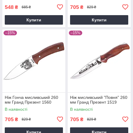
548
705
₴
₴
685 ₴
829 ₴
Купити
Купити
–15%
–15%
Ніж Гонча мисливський 260
Ніж мисливський "Повня" 260
мм Гранд Презент 1560
мм Гранд Презент 1519
В наявності
В наявності
705
705
₴
₴
829 ₴
829 ₴
Купити
Купити