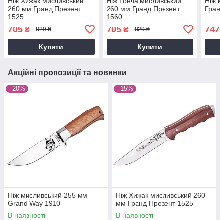
Ніж Хижак мисливський
Ніж Гонча мисливський
Ніж 
260 мм Гранд Презент
260 мм Гранд Презент
Гран
1525
1560
705
705
747
₴
₴
829 ₴
829 ₴
Купити
Купити
Акційні пропозиції та новинки
–20%
–15%
Ніж мисливський 255 мм
Ніж Хижак мисливський 260
Grand Way 1910
мм Гранд Презент 1525
В наявності
В наявності