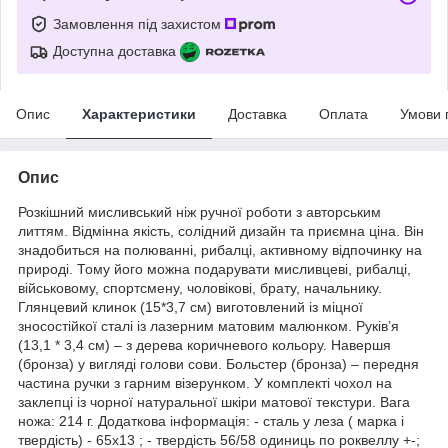
Замовлення під захистом
Доступна доставка
Опис
Характеристики
Доставка
Оплата
Умови 
Опис
Розкішний мисливський ніж ручної роботи з авторським
литтям. Відмінна якість, солідний дизайн та приємна ціна. Він
знадобиться на полюванні, рибалці, активному відпочинку на
природі. Тому його можна подарувати мисливцеві, рибалці,
військовому, спортсмену, чоловікові, брату, начальнику.
Глянцевий клинок (15*3,7 см) виготовлений із міцної
зносостійкої сталі із лазерним матовим малюнком. Руків’я
(13,1 * 3,4 см) – з дерева коричневого кольору. Навершя
(бронза) у вигляді голови сови. Больстер (бронза) – передня
частина ручки з гарним візерунком. У комплекті чохол на
заклепці із чорної натуральної шкіри матової текстури. Вага
ножа: 214 г. Додаткова інформація: - сталь у леза ( марка і
твердість) - 65х13 ; - твердість 56/58 одиниць по роквеллу +-;