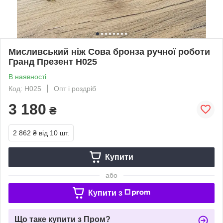
Мисливський ніж Сова бронза ручної роботи
Гранд Презент Н025
В наявності
Код: Н025
Опт і роздріб
3 180
₴
2 862 ₴
від 10 шт.
Купити
або
Купити з
Що таке купити з Пром?