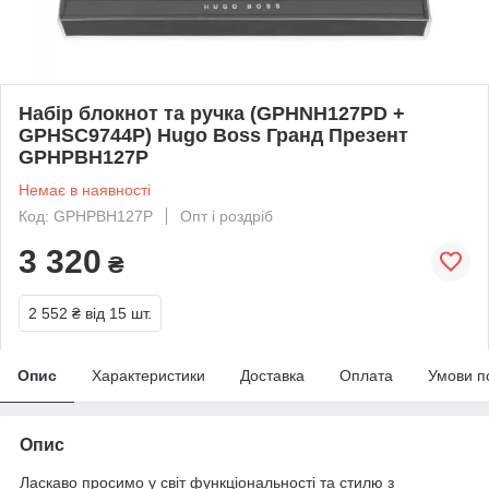
Набір блокнот та ручка (GPHNH127PD +
GPHSC9744P) Hugo Boss Гранд Презент
GPHPBH127P
Немає в наявності
Код: GPHPBH127P
Опт і роздріб
3 320
₴
2 552 ₴
від 15 шт.
Опис
Характеристики
Доставка
Оплата
Умови п
Опис
Ласкаво просимо у світ функціональності та стилю з