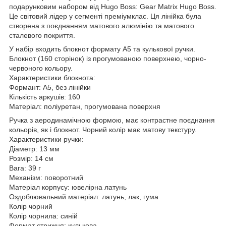
подарунковим набором від Hugo Boss: Gear Matrix Hugo Boss.
Це світовий лідер у сегменті преміумклас. Ця лінійка була
створена з поєднанням матового алюмінію та матового
сталевого покриття.
У набір входить блокнот формату А5 та кулькової ручки.
Блокнот (160 сторінок) із прогумованою поверхнею, чорно-
червоного кольору.
Характеристики блокнота:
Формант: А5, без лінійки
Кількість аркушів: 160
Матеріал: поліуретан, прогумована поверхня
Ручка з аеродинамічною формою, має контрастне поєднання
кольорів, як і блокнот. Чорний колір має матову текстуру.
Характеристики ручки:
Діаметр: 13 мм
Розмір: 14 см
Вага: 39 г
Механізм: поворотний
Матеріал корпусу: ювелірна латунь
Оздоблювальний матеріал: латунь, лак, гума
Колір чорний
Колір чорнила: синій
Формат стрижня: кулькова