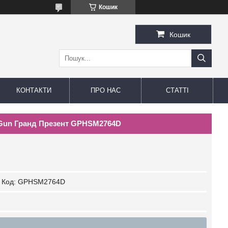
Кошик
Кошик
КОНТАКТИ
ПРО НАС
СТАТТІ
 Gun Гранд Презент GPHSM2764D
Код:
GPHSM2764D