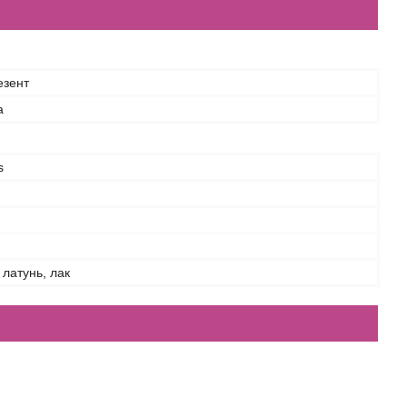
езент
а
s
латунь, лак