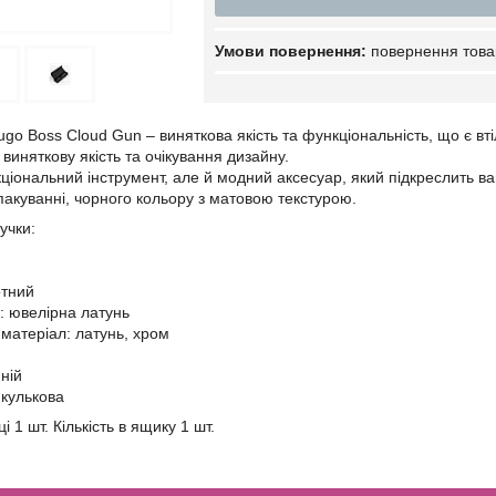
повернення това
ugo Boss Cloud Gun – виняткова якість та функціональність, що є в
є виняткову якість та очікування дизайну.
кціональний інструмент, але й модний аксесуар, який підкреслить в
акуванні, чорного кольору з матовою текстурою.
учки:
отний
: ювелірна латунь
матеріал: латунь, хром
ній
кулькова
ці 1 шт. Кількість в ящику 1 шт.