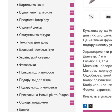
Картини та ікони
Відпочинок та туризм
Предмети інтер`єру
Садовий декор
Кулькова ручка H
Статуетки та фігури
для тих, хто ціну
Це не тільки фун
Текстиль для дому
подарунковому уп
Класичні настільні ігри
Характеристики р
Діаметр: 7 мм
Український сувенір
Розмір: 13,9 см
Фоторамки
Механізм: повор
Матеріал корпусу
Прикраси для волосся
Оздоблювальний 
Подарунки для жінок
Колір: сріблястий
Колір чорнила: си
Подарунки для чоловіків
Формат стрижня: 
Прикраси на Новий рік та Різдво
Кількість в упаков
Солодкі подарунки
Кашпо