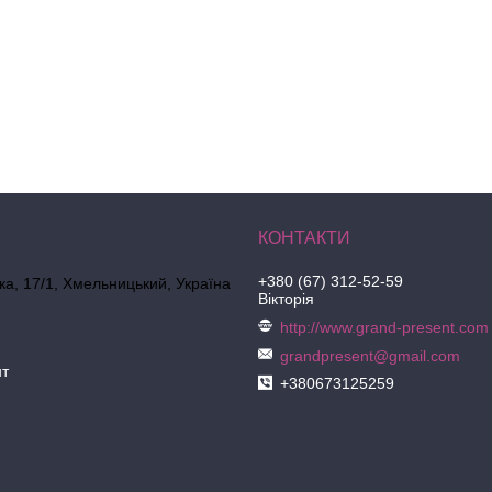
+380 (67) 312-52-59
ка, 17/1, Хмельницький, Україна
Вікторія
http://www.grand-present.com
grandpresent@gmail.com
нт
+380673125259