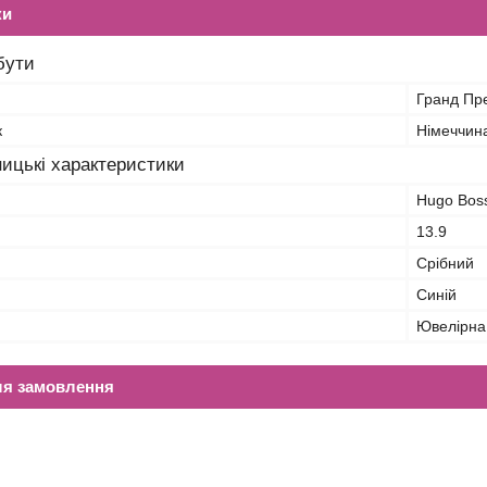
ки
бути
Гранд Пр
к
Німеччин
ицькі характеристики
Hugo Bos
13.9
Срібний
Синій
Ювелірна 
ля замовлення