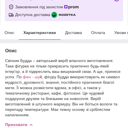
Замовлення під захистом
Доступна доставка
Опис
Характеристики
Доставка
Оплата
Умови 
Опис
Свічник Будда – авторський виріб власного виготовлення.
Така фігурка не тільки прикрасить практично будь-який
інтер'єр, а й підкреслить ваш вишуканий смак. А ще, принесе
успіх. По
фен - шу
й, фігуру Будди використовують як символ
мудрості, духовності, знання, постійного прагнення благої
мети. Її можна розмістити вдома, в офісі, а також у
тематичному ресторані, кафе, фотозоні. Це чудовий
подарунок друзям та близьким на новосілля. Виріб
виготовлений зі штучного мармуру. Він не боїться вологи та
перепаду температури. Має темну основу зі сріблястим
напиленням.
Приховати