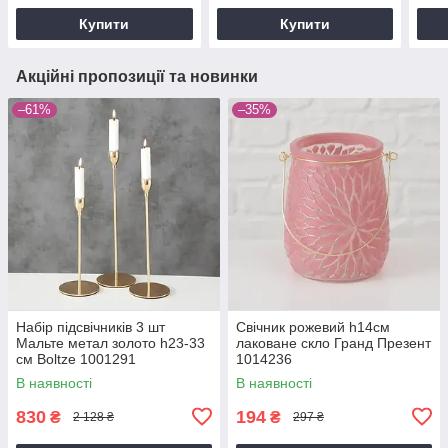
Купити
Купити
Акційні пропозиції та новинки
–61%
–35%
Набір підсвічників 3 шт
Свічник рожевий h14см
Мальте метал золото h23-33
лаковане скло Гранд Презент
см Boltze 1001291
1014236
В наявності
В наявності
830
194
₴
₴
2 128 ₴
297 ₴