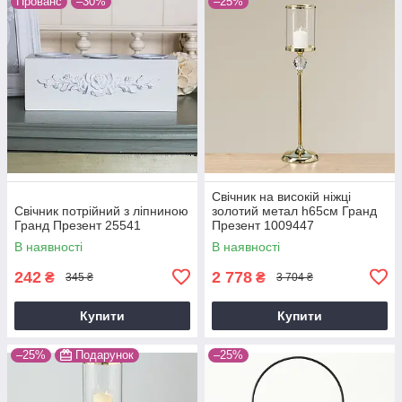
Прованс
–30%
–25%
Свічник на високій ніжці
Свічник потрійний з ліпниною
золотий метал h65см Гранд
Гранд Презент 25541
Презент 1009447
В наявності
В наявності
242
2 778
₴
₴
345 ₴
3 704 ₴
Купити
Купити
–25%
Подарунок
–25%