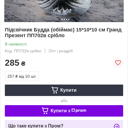
Підсвічник Будда (обіймає) 15*10*10 см Гранд
Презент ПП702в срібло
В наявності
Код: ПП702в срібло
Опт і роздріб
285
₴
257 ₴
від 10 шт.
Купити
або
Купити з
Що таке купити з Пром?