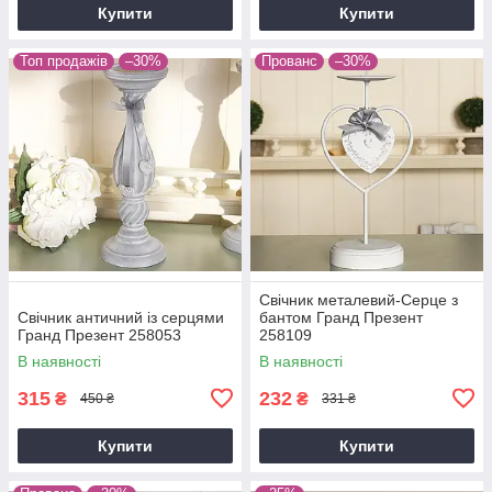
Купити
Купити
Топ продажів
–30%
Прованс
–30%
Свічник металевий-Серце з
Свічник античний із серцями
бантом Гранд Презент
Гранд Презент 258053
258109
В наявності
В наявності
315
232
₴
₴
450 ₴
331 ₴
Купити
Купити