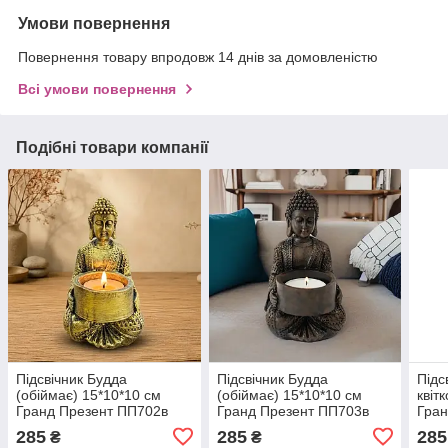
Умови повернення
Повернення товару впродовж 14 днів за домовленістю
Всі умови повернення
Подібні товари компанії
Підсвічник Будда
Підсвічник Будда
Підс
(обіймає) 15*10*10 см
(обіймає) 15*10*10 см
квіт
Гранд Презент ПП702в
Гранд Презент ПП703в
Гран
бронза
коричневий
кори
285
285
285
₴
₴