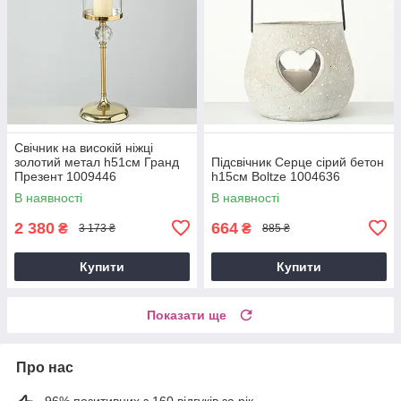
Свічник на високій ніжці
золотий метал h51см Гранд
Підсвічник Серце сірий бетон
Презент 1009446
h15см Boltze 1004636
В наявності
В наявності
2 380
664
₴
₴
3 173 ₴
885 ₴
Купити
Купити
Показати ще
Про нас
96% позитивних з 160 відгуків за рік