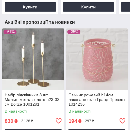
Купити
Купити
Акційні пропозиції та новинки
–61%
–35%
Набір підсвічників 3 шт
Свічник рожевий h14см
Мальте метал золото h23-33
лаковане скло Гранд Презент
см Boltze 1001291
1014236
В наявності
В наявності
830
194
₴
₴
2 128 ₴
297 ₴