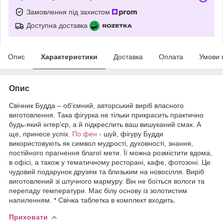
Замовлення під захистом
Доступна доставка
Опис
Характеристики
Доставка
Оплата
Умови 
Опис
Свічник Будда – об'ємний, авторський виріб власного
виготовлення. Така фігурка не тільки прикрасить практично
будь-який інтер'єр, а й підкреслить ваш вишуканий смак. А
ще, принесе успіх
. По фен
- шуй, фігуру Будди
використовують як символ мудрості, духовності, знання,
постійного прагнення благої мети. Її можна розмістити вдома,
в офісі, а також у тематичному ресторані, кафе, фотозоні. Це
чудовий подарунок друзям та близьким на новосілля. Виріб
виготовлений зі штучного мармуру. Він не боїться вологи та
перепаду температури. Має білу основу із золотистим
напиленням. * Свічка таблетка в комплект входить.
Приховати