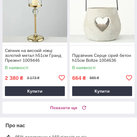
Свічник на високій ніжці
золотий метал h51см Гранд
Підсвічник Серце сірий бетон
Презент 1009446
h15см Boltze 1004636
В наявності
В наявності
2 380
664
₴
₴
3 173 ₴
885 ₴
Купити
Купити
Показати ще
Про нас
95% позитивних з 160 відгуків за рік