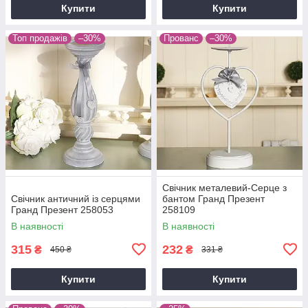
Купити
Купити
Топ продажів
–30%
Прованс
–30%
Свічник металевий-Серце з
Свічник античний із серцями
бантом Гранд Презент
Гранд Презент 258053
258109
В наявності
В наявності
315
232
₴
₴
450 ₴
331 ₴
Купити
Купити