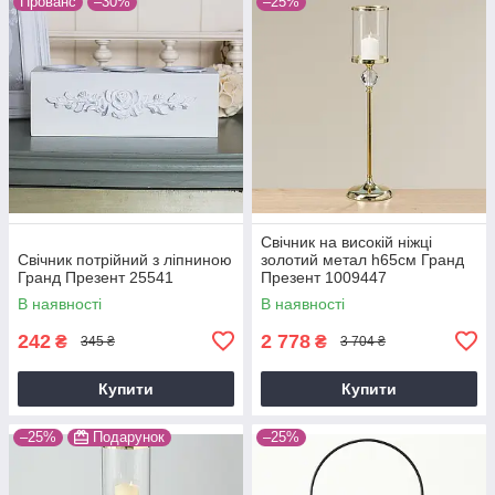
Прованс
–30%
–25%
Свічник на високій ніжці
Свічник потрійний з ліпниною
золотий метал h65см Гранд
Гранд Презент 25541
Презент 1009447
В наявності
В наявності
242
2 778
₴
₴
345 ₴
3 704 ₴
Купити
Купити
–25%
Подарунок
–25%