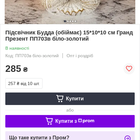
Підсвічник Будда (обіймає) 15*10*10 см Гранд
Презент ПП703в біло-золотий
В наявності
Код: ПП703в біло-золотий
Опт і роздріб
285
₴
257 ₴
від 10 шт.
Купити
або
Купити з
Що таке купити з Пром?