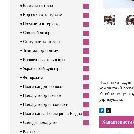
Картини та ікони
Відпочинок та туризм
Предмети інтер`єру
Садовий декор
Статуетки та фігури
Текстиль для дому
Класичні настільні ігри
Український сувенір
Фоторамки
Настінний годинн
Прикраси для волосся
компактний розмі
України по центр
Подарунки для жінок
утримувача.
Подарунки для чоловіків
Прикраси на Новий рік та Різдво
Характеристи
Солодкі подарунки
Кашпо