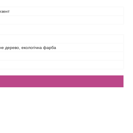
езент
не дерево, екологічна фарба