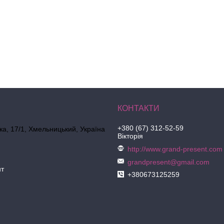
+380 (67) 312-52-59
ка, 17/1, Хмельницький, Україна
Вікторія
http://www.grand-present.com
grandpresent@gmail.com
нт
+380673125259