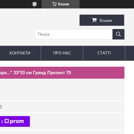
Кошик
Кошик
КОНТАКТИ
ПРО НАС
СТАТТІ
а..." 33*33 см Гранд Презент 70
0
 з