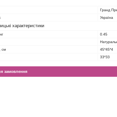
Гранд Пр
к
Україна
ицькі характеристики
кг
0.45
Натураль
, см
45*45*4
33*33
ля замовлення