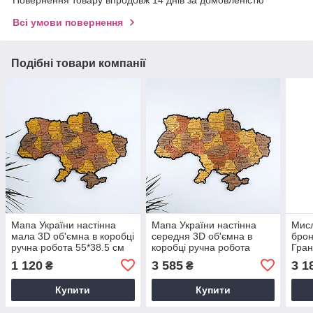
Повернення товару впродовж 14 днів за домовленістю
Всі умови повернення
Подібні товари компанії
Мапа України настінна
Мапа України настінна
Мисл
мала 3D об'ємна в коробці
середня 3D об'ємна в
брон
ручна робота 55*38.5 см
коробці ручна робота
Гран
Гранд Презент 11
92.5*64.6 см Гранд
1 120
3 585
3 1
₴
₴
Презент 12
Купити
Купити