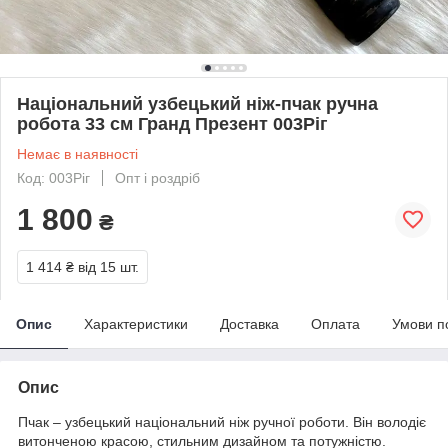
Національний узбецький ніж-пчак ручна
робота 33 см Гранд Презент 003Ріг
Немає в наявності
Код: 003Ріг
Опт і роздріб
1 800
₴
1 414 ₴
від 15 шт.
Опис
Характеристики
Доставка
Оплата
Умови п
Опис
Пчак – узбецький національний ніж ручної роботи. Він володіє
витонченою красою, стильним дизайном та потужністю.