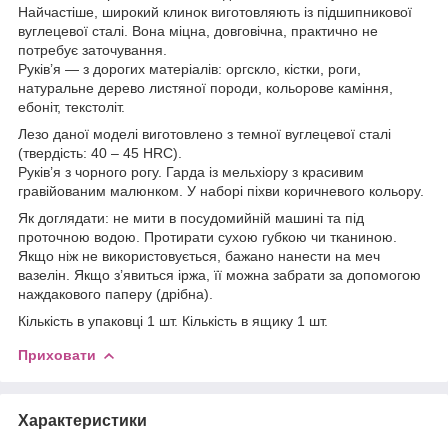
Найчастіше, широкий клинок виготовляють із підшипникової
вуглецевої сталі. Вона міцна, довговічна, практично не
потребує заточування.
Руків’я — з дорогих матеріалів: оргскло, кістки, роги,
натуральне дерево листяної породи, кольорове каміння,
ебоніт, текстоліт.
Лезо даної моделі виготовлено з темної вуглецевої сталі
(твердість: 40 – 45 HRC).
Руків’я з чорного рогу. Гарда із мельхіору з красивим
гравійованим малюнком. У наборі піхви коричневого кольору.
Як доглядати: не мити в посудомийній машині та під
проточною водою. Протирати сухою губкою чи тканиною.
Якщо ніж не використовується, бажано нанести на меч
вазелін. Якщо з’явиться іржа, її можна забрати за допомогою
наждакового паперу (дрібна).
Кількість в упаковці 1 шт. Кількість в ящику 1 шт.
Приховати
Характеристики