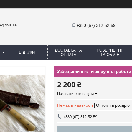
рунків та
+380 (67) 312-52-59
ДОСТАВКА ТА
ПОВЕРНЕННЯ
ВІДГУКИ
ОПЛАТА
ТА ОБМІН
Узбецький ніж-пчак ручної роботи 
2 200 ₴
Показати оптові ціни
Немає в наявності
Оптом і в роздріб
+380 (67) 312-52-59