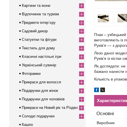
Картини та ікони
Відпочинок та туризм
Предмети інтер`єру
Садовий декор
Пчак – узбецький
Статуетки та фігури
виготовляють із п
Руків’я — з дорог
Текстиль для дому
Лезо даної моделі
Класичні настільні ігри
Руків’я із кістки
Український сувенір
Як доглядати: не
бажано нанести н
Фоторамки
Кількість в упаков
Прикраси для волосся
Подарунки для жінок
Подарунки для чоловіків
Характеристи
Прикраси на Новий рік та Різдво
Основні
Солодкі подарунки
Виробник
Кашпо