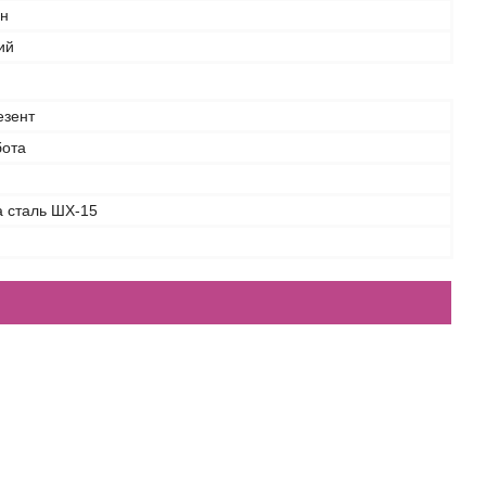
ан
ий
езент
бота
а сталь ШХ-15