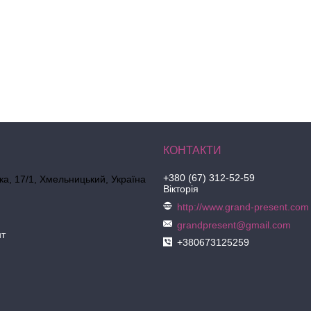
+380 (67) 312-52-59
ка, 17/1, Хмельницький, Україна
Вікторія
http://www.grand-present.com
grandpresent@gmail.com
нт
+380673125259