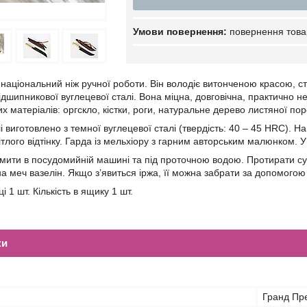
повернення това
 національний ніж ручної роботи. Він володіє витонченою красою, 
ідшипникової вуглецевої сталі. Вона міцна, довговічна, практично н
их матеріалів: оргскло, кістки, роги, натуральне дерево листяної пор
 виготовлено з темної вуглецевої сталі (твердість: 40 – 45 HRC). Н
 світлого відтінку. Гарда із мельхіору з гарним авторським малюнком. 
 мити в посудомийній машині та під проточною водою. Протирати су
а меч вазелін. Якщо з’явиться іржа, її можна забрати за допомогою
ці 1 шт. Кількість в ящику 1 шт.
ки
Гранд Пр