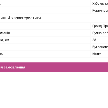
к
Узбекист
Коричнев
ицькі характеристики
Гранд Пр
рмація
Ручна ро
на, см
28
Вуглецев
тки
Кістка
ля замовлення