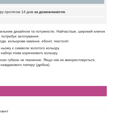
ру протягом 14 днів
за домовленістю
стильним дизайном та потужністю. Найчастіше, широкий клинок
е потребує заточування.
оди, кольорове каміння, ебоніт, текстоліт.
а ньому є символи золотого кольору.
У наборі піхви коричневого кольору.
хою губкою чи тканиною. Якщо ніж не використовується,
 наждакового паперу (дрібна).
езент