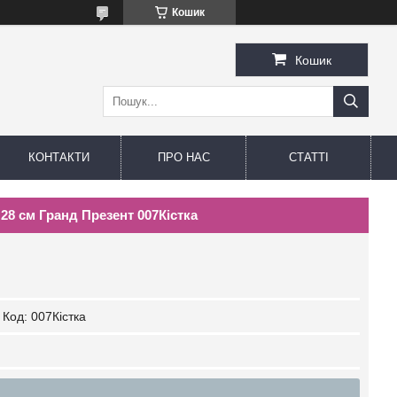
Кошик
Кошик
КОНТАКТИ
ПРО НАС
СТАТТІ
28 см Гранд Презент 007Кістка
Код:
007Кістка