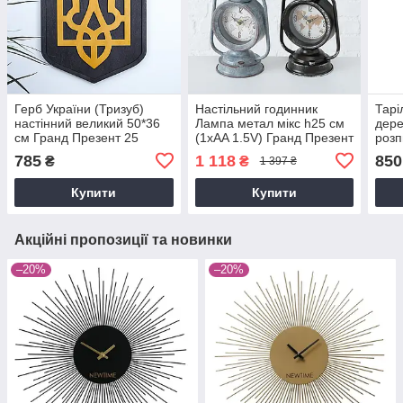
Герб України (Тризуб)
Настільний годинник
Тарі
настінний великий 50*36
Лампа метал мікс h25 см
дере
см Гранд Презент 25
(1xAA 1.5V) Гранд Презент
розп
1021686
През
785
1 118
850
₴
₴
1 397 ₴
Купити
Купити
Акційні пропозиції та новинки
–20%
–20%