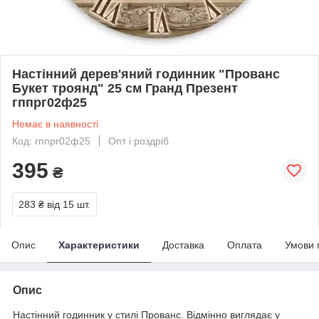
Настінний дерев'яний годинник "Прованс
Букет троянд" 25 см Гранд Презент
гппрг02ф25
Немає в наявності
Код: гппрг02ф25
Опт і роздріб
395
₴
283 ₴
від 15 шт.
Опис
Характеристики
Доставка
Оплата
Умови 
Опис
Настінний годинник у стилі Прованс. Відмінно виглядає у