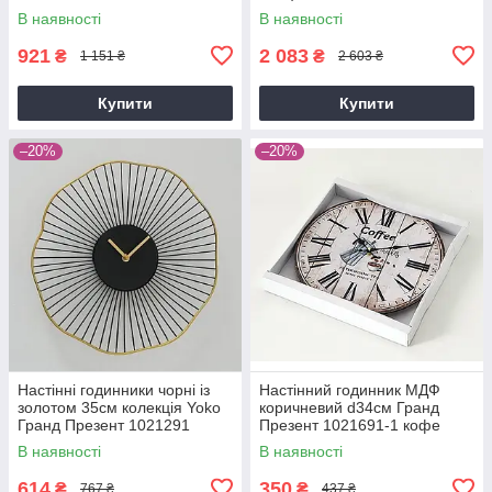
В наявності
В наявності
921
2 083
₴
₴
1 151 ₴
2 603 ₴
Купити
Купити
–20%
–20%
Настінні годинники чорні із
Настінний годинник МДФ
золотом 35см колекція Yoko
коричневий d34см Гранд
Гранд Презент 1021291
Презент 1021691-1 кофе
В наявності
В наявності
614
350
₴
₴
767 ₴
437 ₴