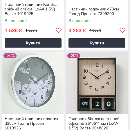
Настінний годинник Kendra
срібний d40см (1xAA 1.5V)
Настінний годинник d73см
Boltze 1019925
Гранд Презент 7399200
В наявності
В наявності
1 536
3 253
₴
₴
1 920 ₴
4 066 ₴
Купити
Купити
–20%
–20%
Настінний годинник пластик
Годинник Вінтаж настінний
d35см Гранд Презент
офісний 26*36*4 см (1xAA
1019926
1.5V) Boltze 2048820