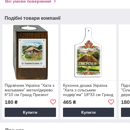
Всі умови повернення
Подібні товари компанії
Підсвічник Україна "Хата з
Кухонна дошка Україна
Підс
мальвами" метал/дерево
"Хата з сільським
"Сіл
6*10 см Гранд Презент
подвір'ям" 18*33 см Гранд
дере
гпукп06к/м
Презент гпукд02
см Г
180
465
180
₴
₴
гпук
Купити
Купити