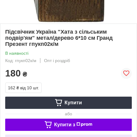
Підсвічник Україна "Хата з сільським
подвір'ям" метал/дерево 6*10 см Гранд
Презент гпукп02к/м
В наявності
Код: гпукп02к/м
Опт і роздріб
180
₴
162 ₴
від 10 шт.
Купити
або
Купити з