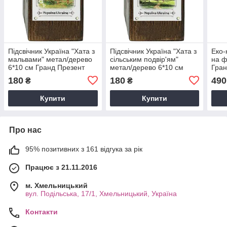
Підсвічник Україна "Хата з
Підсвічник Україна "Хата з
Еко-
мальвами" метал/дерево
сільським подвір'ям"
на ф
6*10 см Гранд Презент
метал/дерево 6*10 см
Гран
гпукп06к/м
Гранд Презент гпукп02к/м
гпук
180
180
490
₴
₴
Купити
Купити
Про нас
95% позитивних з 161 відгука за рік
Працює з 21.11.2016
м. Хмельницький
вул. Подільська, 17/1, Хмельницький, Україна
Контакти