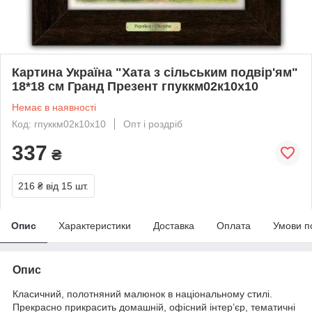
Картина Україна "Хата з сільським подвір'ям"
18*18 см Гранд Презент гпуккм02к10х10
Немає в наявності
Код: гпуккм02к10х10
Опт і роздріб
337
₴
216 ₴
від 15 шт.
Опис
Характеристики
Доставка
Оплата
Умови п
Опис
Класичний, полотняний малюнок в національному стилі.
Прекрасно прикрасить домашній, офісний інтер’єр, тематичні