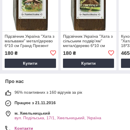
Підсвічник Україна "Хата з
Підсвічник Україна "Хата з
Кухо
мальвами" метал/дерево
сільським подвір'ям"
"Хат
6*10 см Гранд Презент
метал/дерево 6*10 см
18*3
гпукп06к/м
Гранд Презент гпукп02к/м
гпук
180
180
465
₴
₴
Купити
Купити
Про нас
96% позитивних з 160 відгуків за рік
Працює з 21.11.2016
м. Хмельницький
вул. Подільська, 17/1, Хмельницький, Україна
Контакти