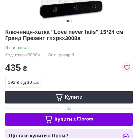
Ключниця-хатка "Love never fails" 15*24 см
Гранд Презент гпхркх3008а
В наявності
Код: гпхркх3008а
Опт і роздріб
435
₴
392 ₴
від 10 шт.
Купити
або
Купити з
Що таке купити з Пром?