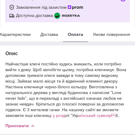
Замовлення під захистом
Доступна доставка
Характеристики
Доставка
Оплата
Умови повернення
Опис
Найчастіше ключі постійно кудись зникають, коли потрібно
вийти з дому. Щоб запобігти цьому, потрібна ключниця. Вона
допоможе тримати ключі завжди в тому самому видному
місці. Займає мало місця та й відмінний елемент декору.
Настінна ключниця чорно-білого кольору. Виготовлена з
натурального дерева у вигляді будиночка з написом "Love
never fails", що в перекладі з англійської означає любов не
зазнає невдач. Кріпиться до плоскої поверхні за допомогою
підвісок. Є 3 металеві гачки. На нашому сайті ви зможете
замовити інші ключниц
і у розд
ілі "Укр
аїнський сувенір
4;.
Приховати