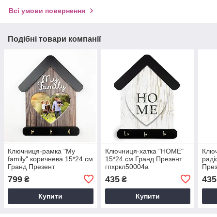
Всі умови повернення
Подібні товари компанії
Ключниця-рамка "My
Ключниця-хатка "HOME"
Ключ
family" коричнева 15*24 см
15*24 см Гранд Презент
раді
Гранд Презент
гпхркл50004а
През
гпхрклрам0005_1кса
799
435
435
₴
₴
Купити
Купити