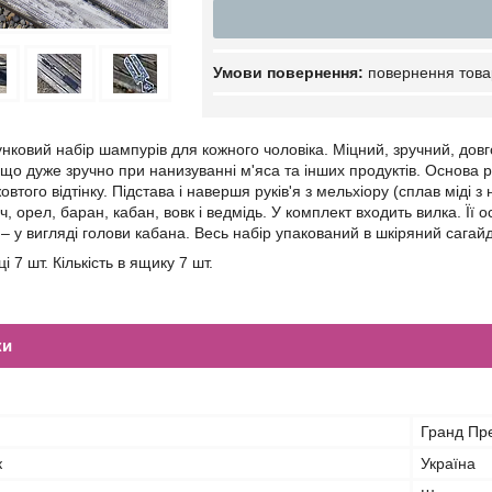
повернення това
ковий набір шампурів для кожного чоловіка. Міцний, зручний, довгов
що дуже зручно при нанизуванні м'яса та інших продуктів. Основа ру
жовтого відтінку. Підстава і навершя руків'я з мельхіору (сплав міді
ач, орел, баран, кабан, вовк і ведмідь. У комплект входить вилка. Її
– у вигляді голови кабана. Весь набір упакований в шкіряний сагай
ці 7 шт. Кількість в ящику 7 шт.
ки
Гранд Пр
к
Україна