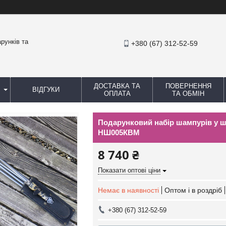
рунків та
+380 (67) 312-52-59
ДОСТАВКА ТА
ПОВЕРНЕННЯ
ВІДГУКИ
ОПЛАТА
ТА ОБМІН
Подарунковий набір шампурів у ш
НШ005КВМ
8 740 ₴
Показати оптові ціни
Немає в наявності
Оптом і в роздріб
+380 (67) 312-52-59