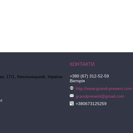
+380 (67) 312-52-59
ка, 17/1, Хмельницький, Україна
Вікторія
http://www.grand-present.com
grandpresent@gmail.com
нт
+380673125259