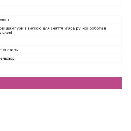
езент
ві шампури з вилкою для зняття м'яса ручної роботи в
 чохлі.
сна сталь
ельхіор