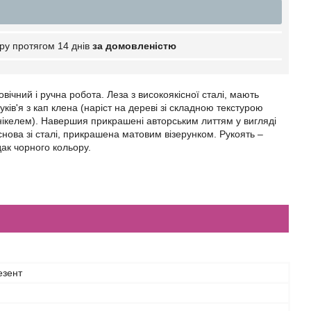
ру протягом 14 днів
за домовленістю
ічний і ручна робота. Леза з високоякісної сталі, мають
ків'я з кап клена (наріст на дереві зі складною текстурою
 з нікелем). Навершия прикрашені авторським литтям у вигляді
 основа зі сталі, прикрашена матовим візерунком. Рукоять –
дак чорного кольору.
езент