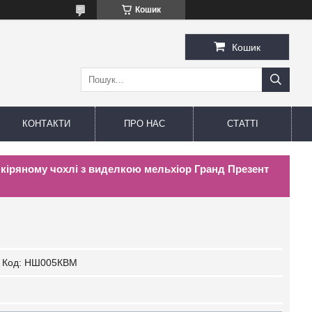
Кошик
Кошик
КОНТАКТИ
ПРО НАС
СТАТТІ
кіряному чохлі з виделкою мельхіор Гранд Презент
Код:
НШ005КВМ