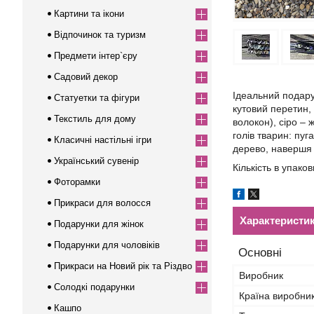
Картини та ікони
Відпочинок та туризм
Предмети інтер`єру
Садовий декор
Ідеальний подарун
Статуетки та фігури
кутовий перетин, 
Текстиль для дому
волокон), сіро – 
голів тварин: пуг
Класичні настільні ігри
дерево, навершя 
Український сувенір
Кількість в упаков
Фоторамки
Прикраси для волосся
Характеристи
Подарунки для жінок
Подарунки для чоловіків
Основні
Прикраси на Новий рік та Різдво
Виробник
Солодкі подарунки
Країна виробни
Кашпо