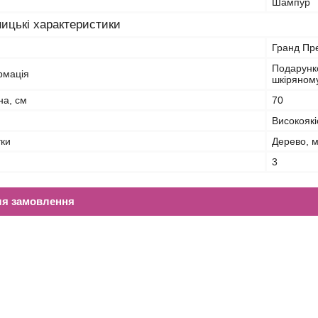
Шампур
ицькі характеристики
Гранд Пр
Подарунко
рмація
шкіряному
на, см
70
Високоякі
тки
Дерево, м
3
ля замовлення