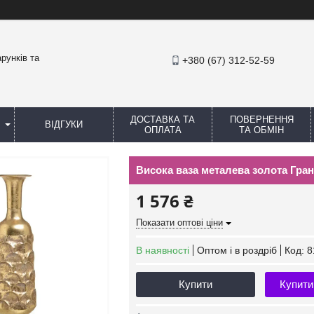
рунків та
+380 (67) 312-52-59
ДОСТАВКА ТА
ПОВЕРНЕННЯ
ВІДГУКИ
ОПЛАТА
ТА ОБМІН
Висока ваза металева золота Гран
1 576 ₴
Показати оптові ціни
В наявності
Оптом і в роздріб
Код:
8
Купити
Купити