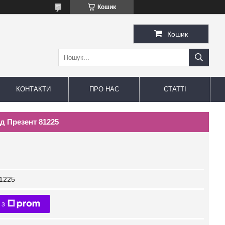
Кошик
Кошик
КОНТАКТИ
ПРО НАС
СТАТТІ
д Презент 81225
1225
 з