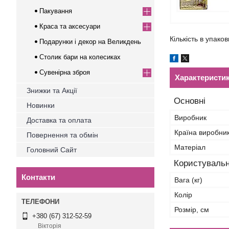
Пакування
Краса та аксесуари
Кількість в упаков
Подарунки і декор на Великдень
Столик бари на колесиках
Сувенірна зброя
Характеристи
Знижки та Акції
Основні
Новинки
Виробник
Доставка та оплата
Країна виробни
Повернення та обмін
Матеріал
Головний Сайт
Користувальн
Контакти
Вага (кг)
Колір
Розмір, см
+380 (67) 312-52-59
Вікторія