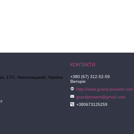
+380 (67) 312-52-59
ка, 17/1, Хмельницький, Україна
Вікторія
http://www.grand-present.com
grandpresent@gmail.com
нт
+380673125259