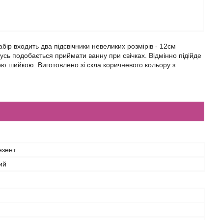
бір входить два підсвічники невеликих розмірів - 12см
мусь подобається приймати ванну при свічках. Відмінно підійде
ою шийкою. Виготовлено зі скла коричневого кольору з
езент
ий