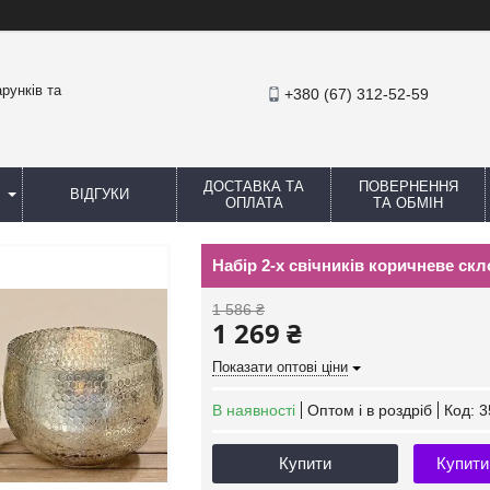
рунків та
+380 (67) 312-52-59
ДОСТАВКА ТА
ПОВЕРНЕННЯ
ВІДГУКИ
ОПЛАТА
ТА ОБМІН
Набір 2-х свічників коричневе скл
1 586 ₴
1 269 ₴
Показати оптові ціни
В наявності
Оптом і в роздріб
Код:
3
Купити
Купити