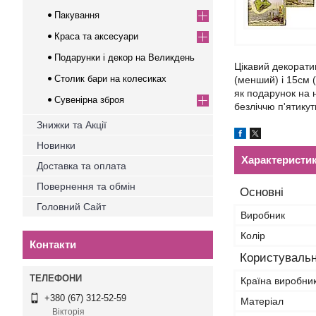
Пакування
Краса та аксесуари
Подарунки і декор на Великдень
Цікавий декоратив
Столик бари на колесиках
(менший) і 15см (
як подарунок на 
Сувенірна зброя
безліччю п'ятикут
Знижки та Акції
Новинки
Характеристи
Доставка та оплата
Повернення та обмін
Основні
Головний Сайт
Виробник
Колір
Контакти
Користувальн
Країна виробни
+380 (67) 312-52-59
Матеріал
Вікторія