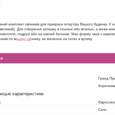
ний комплект свічників для прикраси інтер'єру Вашого будинку. У на
великий). Для створення затишку в спальні або вітальні, а може ко
новосілля, подрузі або на ювілей батькам. Має форму чаші з широк
ників по вс
ьому сві
чнику, як малюнок на сотах в вулику.
ки
Гранд Пр
Коричнев
ицькі характеристики
к
Євросоюз
Скло