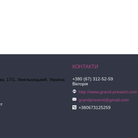
+380 (67) 312-52-59
ка, 17/1, Хмельницький, Україна
Вікторія
http://www.grand-present.com
grandpresent@gmail.com
нт
+380673125259