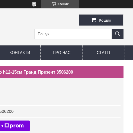
Кошик
Кошик
КОНТАКТИ
ПРО НАС
СТАТТІ
о h12-15см Гранд Презент 3506200
506200
 з