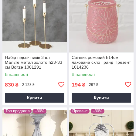
Набір підсвічників 3 шт
Свічник рожевий h14см
Мальте метал золото h23-33
лаковане скло Гранд Презент
см Boltze 1001291
1014236
В наявності
В наявності
830
194
₴
₴
2 128 ₴
297 ₴
Купити
Купити
Топ продажів
–30%
Прованс
–30%