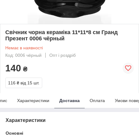
Свічник чорна кераміка 11*11*8 см Гранд
Презент 0006 чёрный
Немає в наявності
Код: 0006 чёрный
Опт і роздріб
140
₴
116 ₴
від 15 шт.
пис
Характеристики
Доставка
Оплата
Умови пове
Характеристики
Основні