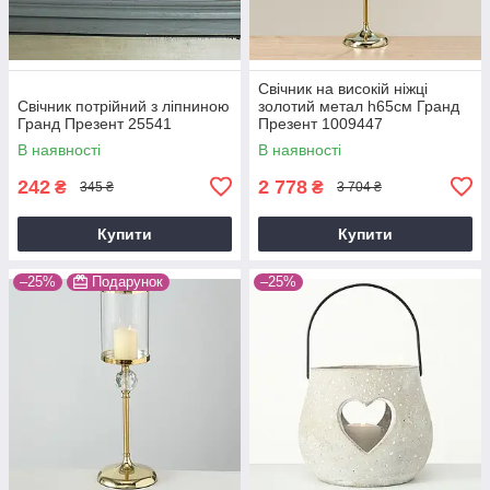
Свічник на високій ніжці
Свічник потрійний з ліпниною
золотий метал h65см Гранд
Гранд Презент 25541
Презент 1009447
В наявності
В наявності
242
2 778
₴
₴
345 ₴
3 704 ₴
Купити
Купити
–25%
Подарунок
–25%