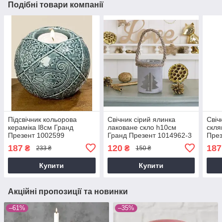
Подібні товари компанії
Підсвічник кольорова
Свічник сірий ялинка
Свіч
кераміка l8см Гранд
лаковане скло h10см
скля
Презент 1002599
Гранд Презент 1014962-3
През
187
120
187
₴
₴
233 ₴
150 ₴
Купити
Купити
Акційні пропозиції та новинки
–61%
–35%