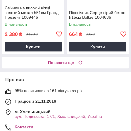
Свічник на високій ніжці
золотий метал h51см Гранд
Підсвічник Серце сірий бетон
Презент 1009446
h15см Boltze 1004636
В наявності
В наявності
2 380
664
₴
₴
3 173 ₴
885 ₴
Купити
Купити
Показати ще
Про нас
95% позитивних з 161 відгука за рік
Працює з 21.11.2016
м. Хмельницький
вул. Подільська, 17/1, Хмельницький, Україна
Контакти