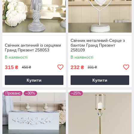
Свічник металевий-Серце з
Свічник античний із серцями
бантом Гранд Презент
Гранд Презент 258053
258109
В наявності
В наявності
315
232
₴
₴
450 ₴
331 ₴
Купити
Купити
Прованс
–30%
–25%