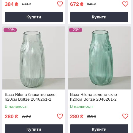
384
672
₴
₴
480 ₴
840 ₴
Купити
Купити
–20%
–20%
Ваза Rilena блакитне скло
Ваза Rilena зелене скло
h20см Boltze 2046261-1
h20см Boltze 2046261-2
В наявності
В наявності
280
280
₴
₴
350 ₴
350 ₴
Купити
Купити