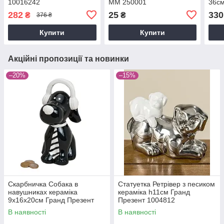
10016242
MM 250001
36см
161
282
25
330
₴
₴
376 ₴
Купити
Купити
Акційні пропозиції та новинки
–20%
–15%
Скарбничка Собака в
Статуетка Ретрівер з песиком
навушниках кераміка
кераміка h11см Гранд
9х16х20см Гранд Презент
Презент 1004812
10012848
В наявності
В наявності