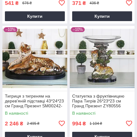
541
371
₴
₴
676 ₴
436 ₴
Купити
Купити
–10%
–10%
Тигриця з тигреням на
Статуетка з фруктівницею
дерев'яній підставці 43*24*23
Пара Тигрів 26*23*23 см
см Гранд Презент SM00242-
Гранд Презент ZY80556
3-P1
В наявності
В наявності
2 246
994
₴
₴
2 495 ₴
1 104 ₴
Купити
Купити