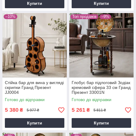
Купити
Купити
–10%
Топ продажів
–9%
Стійка бар для вина у вигляді
Глобус бар підлоговий Зодіак
скрипки Гранд Презент
кремовий сфера 33 см Гранд
JJ0004
Презент 33001N
Готово до відправки
Готово до відправки
5 380
5 261
₴
₴
5 977 ₴
5 811 ₴
Купити
Купити