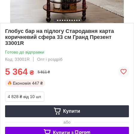
Глобус бар на підлогу Стародавня карта
коричневий сфера 33 см Гранд Презент
33001R
Готово до відправки
Код: 33001R
Опт і роздріб
5 364
₴
5 811 ₴
Економія
447 ₴
4 828 ₴
від 10 шт.
Купити
або
Купити з