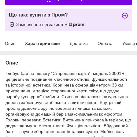
Що таке купити з Пром?
Замовлення під захистом
Опис
Характеристики
Доставка
Оплата
Умови 
Опис
Глобус-бар на підлогу “Стародавня карта”, модель 33001R —
це ідеальне поєднання класичного стилю, функціональності
та історичної естетики. Коричнева сфера діаметром 33 см
прикрашена імітацією старовинної карти світу, що додає
виробу культурної глибини. Стильна підставка з натурального
дерева забезпечує стабільність і витонченість. Внутрішній
простір дозволяє зручно зберігати пляшки та келихи,
організовуючи домашній бар з максимальним комфортом.
Головні переваги: Естетика: Витончена прикраса інтер’єру, що
додає шарму та елегантності. Функціональність: Вбудований
бар — зручне зберігання напоїв та аксесуарів. Мобільність: