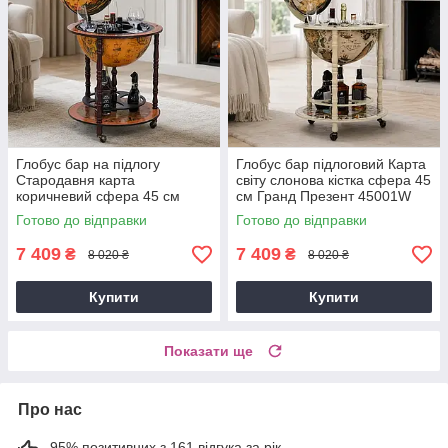
Глобус бар на підлогу
Глобус бар підлоговий Карта
Стародавня карта
світу слонова кістка сфера 45
коричневий сфера 45 см
см Гранд Презент 45001W
Гранд Презент 45001R
Готово до відправки
Готово до відправки
7 409
7 409
₴
₴
8 020 ₴
8 020 ₴
Купити
Купити
Показати ще
Про нас
95% позитивних з 161 відгука за рік