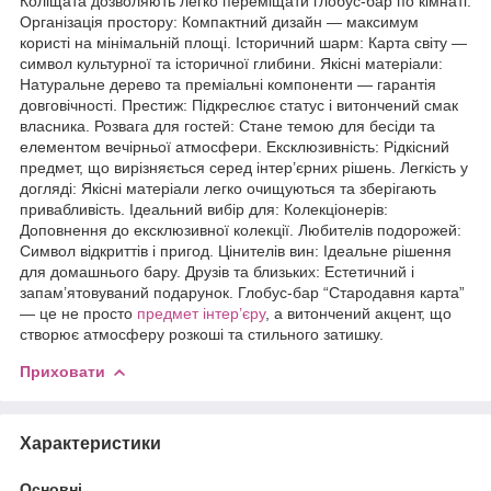
Коліщата дозволяють легко переміщати глобус-бар по кімнаті.
Організація простору: Компактний дизайн — максимум
користі на мінімальній площі. Історичний шарм: Карта світу —
символ культурної та історичної глибини. Якісні матеріали:
Натуральне дерево та преміальні компоненти — гарантія
довговічності. Престиж: Підкреслює статус і витончений смак
власника. Розвага для гостей: Стане темою для бесіди та
елементом вечірньої атмосфери. Ексклюзивність: Рідкісний
предмет, що вирізняється серед інтер’єрних рішень. Легкість у
догляді: Якісні матеріали легко очищуються та зберігають
привабливість. Ідеальний вибір для: Колекціонерів:
Доповнення до ексклюзивної колекції. Любителів подорожей:
Символ відкриттів і пригод. Цінителів вин: Ідеальне рішення
для домашнього бару. Друзів та близьких: Естетичний і
запам’ятовуваний подарунок. Глобус-бар “Стародавня карта”
— це не просто
предмет інтер’єру
, а витончений акцент, що
створює атмосферу розкоші та стильного затишку.
Приховати
Характеристики
Основні