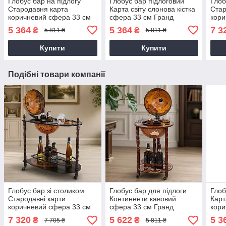
Глобус бар на підлогу
Глобус бар підлоговий
Глоб
Стародавня карта
Карта світу слонова кістка
Стар
коричневий сфера 33 см
сфера 33 см Гранд
кори
Гранд Презент 33001R
Презент 33001W
Гран
5 364
5 364
7 3
₴
₴
5 811 ₴
5 811 ₴
Купити
Купити
Подібні товари компанії
Глобус бар зі столиком
Глобус бар для підлоги
Глоб
Стародавні карти
Континенти кавовий
Карт
коричневий сфера 33 см
сфера 33 см Гранд
кори
Гранд Презент 33035R
Презент 33001N-M
33 с
7 320
5 622
5 3
₴
₴
7 705 ₴
5 811 ₴
330