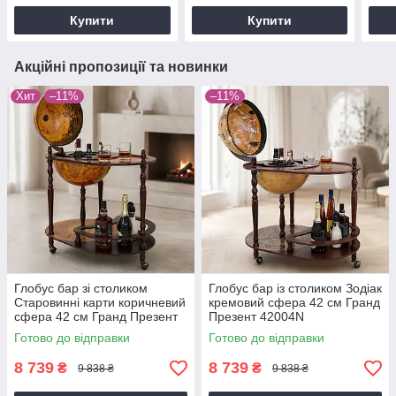
Купити
Купити
Акційні пропозиції та новинки
Хит
–11%
–11%
Глобус бар зі столиком
Глобус бар із столиком Зодіак
Старовинні карти коричневий
кремовий сфера 42 см Гранд
сфера 42 см Гранд Презент
Презент 42004N
42004R
Готово до відправки
Готово до відправки
8 739
8 739
₴
₴
9 838 ₴
9 838 ₴