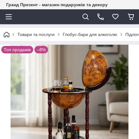
Гранд Презент - магазин подарунків та декору
Товари та послуги
Глобус-бари для алкоголю
Підлог
Топ продажів
–8%