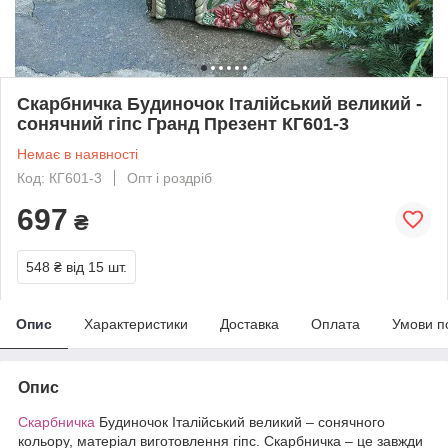
Скарбничка Будиночок Італійський великий -
сонячний гіпс Гранд Презент КГ601-3
Немає в наявності
Код: КГ601-3
Опт і роздріб
697
₴
548 ₴
від 15 шт.
Опис
Характеристики
Доставка
Оплата
Умови п
Опис
Скарбничка
Будиночок Італійський великий – сонячного
кольору, матеріал виготовлення гіпс. Скарбничка – це завжди