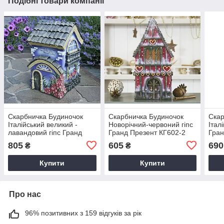
Подібні товари компанії
Скарбничка Будиночок
Скарбничка Будиночок
Скар
Італійський великий -
Новорічний-червоний гіпс
Італ
лавандовий гіпс Гранд
Гранд Презент КГ602-2
Гран
Презент КГ601-5
805
605
690
₴
₴
Купити
Купити
Про нас
96% позитивних з 159 відгуків за рік