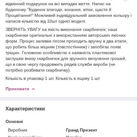
відмінний подарунок на всі випадки життя. Напис на
будиночку "Будинок злагоди, кохання, втіхи, щастя й
Процвітання!"
Можливий індивідуальний замовлення кольору і
написів кількістю від 10шт однієї моделі.
ЗВЕРНІТЬ УВАГУ на якість виконання скарбничок: наші
скарбнички оригінальні з використанням авторських якісних
форм. Процес заливки гіпсом проходить вручну в два етапи,
що робить більш міцним (товстостінним) і запобігає появі
тріщин. Головною особливістю є наявність пластикової
заглушки внизу скарбничок для зручного вилучення грошей,
що в свою чергу продовжить рядків служби вироби (не
потрібно розбивати скарбничку).
Кількість в упаковці 1 шт. Кількість в ящику 1 шт.
Приховати
Характеристики
Основні
Виробник
Гранд Презент