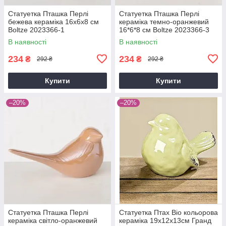
Статуетка Пташка Перлі
Статуетка Пташка Перлі
бежева кераміка 16х6х8 см
кераміка темно-оранжевий
Boltze 2023366-1
16*6*8 см Boltze 2023366-3
В наявності
В наявності
234
234
₴
₴
292 ₴
292 ₴
Купити
Купити
–20%
–20%
Статуетка Пташка Перлі
Статуетка Птах Віо кольорова
кераміка світло-оранжевий
кераміка 19x12x13см Гранд