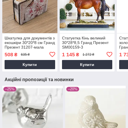
Шкатулка для документів з
Статуетка Кінь великий
Стат
екошкіри 30*20*8 см Гранд
30*28*8,5 Гранд Презент
золо
Презент 31207-мала
SM00159-3
Гран
508
1 145
1 7
₴
₴
635 ₴
1 272 ₴
Купити
Купити
Акційні пропозиції та новинки
–25%
–20%