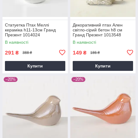
Статуетка Птах Меллі
Декоративний птах Ален
кераміка h11-13см Гранд
світло-сірий бетон h8 см
Презент 1014024
Гранд Презент 1013548
В наявності
В наявності
291
149
₴
₴
388 ₴
186 ₴
Купити
Купити
–20%
–20%