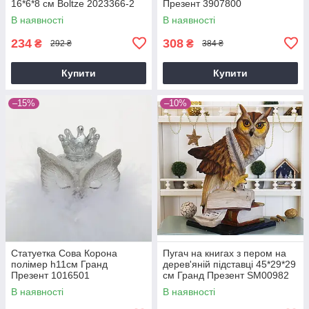
16*6*8 см Boltze 2023366-2
Презент 3907800
В наявності
В наявності
234
308
₴
₴
292 ₴
384 ₴
Купити
Купити
–15%
–10%
Статуетка Сова Корона
Пугач на книгах з пером на
полімер h11см Гранд
дерев'яній підставці 45*29*29
Презент 1016501
см Гранд Презент SM00982
В наявності
В наявності