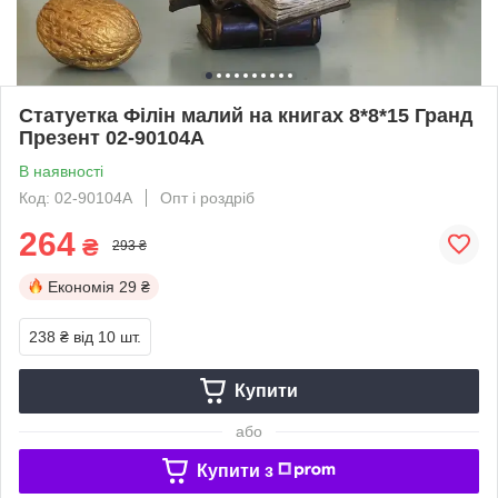
Статуетка Філін малий на книгах 8*8*15 Гранд
Презент 02-90104A
В наявності
Код: 02-90104A
Опт і роздріб
264
₴
293 ₴
Економія
29 ₴
238 ₴
від 10 шт.
Купити
або
Купити з