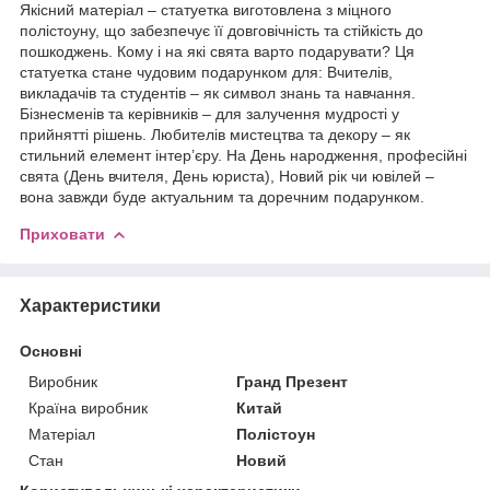
Якісний матеріал – статуетка виготовлена з міцного
полістоуну, що забезпечує її довговічність та стійкість до
пошкоджень. Кому і на які свята варто подарувати? Ця
статуетка стане чудовим подарунком для: Вчителів,
викладачів та студентів – як символ знань та навчання.
Бізнесменів та керівників – для залучення мудрості у
прийнятті рішень. Любителів мистецтва та декору – як
стильний елемент інтер’єру. На День народження, професійні
свята (День вчителя, День юриста), Новий рік чи ювілей –
вона завжди буде актуальним та доречним подарунком.
Приховати
Характеристики
Основні
Виробник
Гранд Презент
Країна виробник
Китай
Матеріал
Полістоун
Стан
Новий