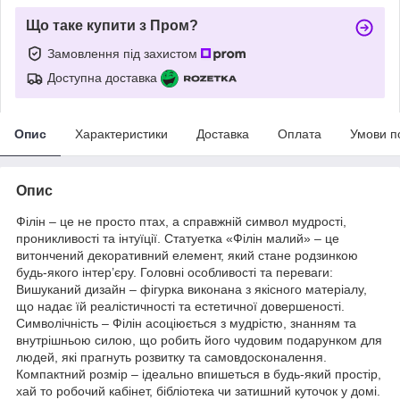
Що таке купити з Пром?
Замовлення під захистом
Доступна доставка
Опис
Характеристики
Доставка
Оплата
Умови п
Опис
Філін – це не просто птах, а справжній символ мудрості,
проникливості та інтуїції. Статуетка «Філін малий» – це
витончений декоративний елемент, який стане родзинкою
будь-якого інтер’єру. Головні особливості та переваги:
Вишуканий дизайн – фігурка виконана з якісного матеріалу,
що надає їй реалістичності та естетичної довершеності.
Символічність – Філін асоціюється з мудрістю, знанням та
внутрішньою силою, що робить його чудовим подарунком для
людей, які прагнуть розвитку та самовдосконалення.
Компактний розмір – ідеально впишеться в будь-який простір,
хай то робочий кабінет, бібліотека чи затишний куточок у домі.