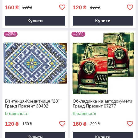
160
120
₴
₴
200 ₴
150 ₴
Купити
Купити
–20%
–20%
Візитниця-Кредитниця "28"
Обкладинка на автодокумети
Гранд Презент 30492
Гранд Презент 07277
В наявності
В наявності
120
160
₴
₴
150 ₴
200 ₴
Купити
Купити