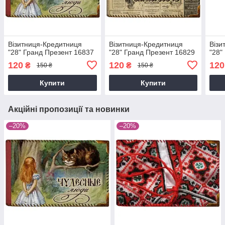
Візитниця-Кредитниця
Візитниця-Кредитниця
Візи
"28" Гранд Презент 16837
"28" Гранд Презент 16829
"28"
120
120
120
₴
₴
150 ₴
150 ₴
Купити
Купити
Акційні пропозиції та новинки
–20%
–20%