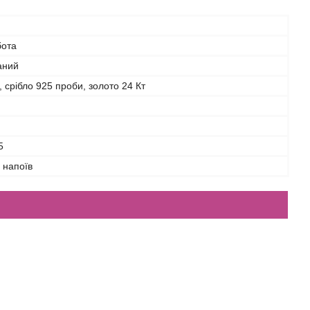
бота
аний
 срібло 925 проби, золото 24 Кт
5
 напоїв