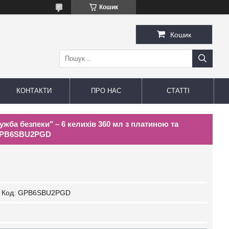
Кошик
Кошик
КОНТАКТИ
ПРО НАС
СТАТТІ
ужба безпеки" – 6 келихів 360 мл з платиною та
 GPB6SBU2PGD
Код:
GPB6SBU2PGD