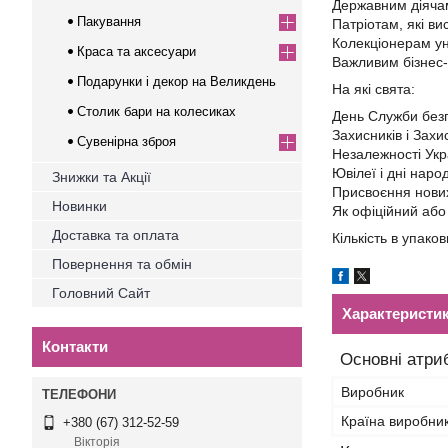
Державним діяча
Пакування
Патріотам, які ви
Колекціонерам ун
Краса та аксесуари
Важливим бізнес-
Подарунки і декор на Великдень
На які свята:
Столик бари на колесиках
День Служби безп
Захисників і Захи
Сувенірна зброя
Незалежності Укр
Ювілеї і дні нар
Знижки та Акції
Присвоєння нових
Новинки
Як офіційний або 
Доставка та оплата
Кількість в упаков
Повернення та обмін
Головний Сайт
Характеристи
Контакти
Основні атри
Виробник
Країна виробни
+380 (67) 312-52-59
Вікторія