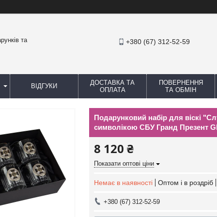
рунків та
+380 (67) 312-52-59
ДОСТАВКА ТА
ПОВЕРНЕННЯ
ВІДГУКИ
ОПЛАТА
ТА ОБМІН
Подарунковий набір для віскі "Сл
символікою СБУ Гранд Презент
8 120 ₴
Показати оптові ціни
Немає в наявності
Оптом і в роздріб
+380 (67) 312-52-59