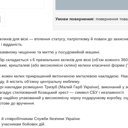
повернення това
елихів для віскі — втілення статусу, патріотизму й поваги до захис
і відданість.
разивному чищенню та миттю у посудомийній машині.
ір складається з 6 преміальних келихів для віскі (об’єм кожного 360
ажкі, кришталеві (або високоякісні скляні) келихи класичної форми 
: кожен келих прикрашений витонченою металевою накладкою. Накл
ду, й містить об’ємну центральну емблему.
трі накладки розміщено Тризуб (Малий Герб України), виконаний у 
гадує стилізований Козацький хрест — символ СБУ і незламності.
ір надійно упакований у високоякісну чорну подарункову коробку, 
готове до вручення.
:
й співробітникам Служби безпеки України.
учасникам бойових дій.