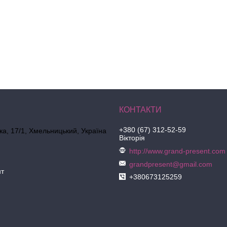
+380 (67) 312-52-59
ка, 17/1, Хмельницький, Україна
Вікторія
http://www.grand-present.com
grandpresent@gmail.com
нт
+380673125259