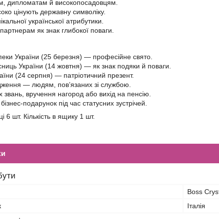
м, дипломатам й високопосадовцям.
соко цінують державну символіку.
ікальної української атрибутики.
партнерам як знак глибокої поваги.
еки України (25 березня) — професійне свято.
сниць України (14 жовтня) — як знак подяки й поваги.
аїни (24 серпня) — патріотичний презент.
одження — людям, пов’язаних зі службою.
 звань, вручення нагород або вихід на пенсію.
бізнес-подарунок під час статусних зустрічей.
ці 6 шт. Кількість в ящику 1 шт.
ки
бути
Boss Crys
к
Італія