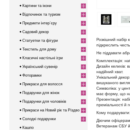
Картини та ікони
Відпочинок та туризм
Предмети інтер`єру
Садовий декор
Розкішний набір к
Статуетки та фігури
підкреслить честь 
Текстиль для дому
Не піддавати аб
Класичні настільні ігри
Комплектація: наб
Дизайн келихів: в
Український сувенір
надійний хват.
Фоторамки
Унікальний декор
вишуканого вигля
Прикраси для волосся
Символіка: у цен
Подарунки для жінок
має форму, що на
Презентація: наб
Подарунки для чоловіків
преміальності й 
Прикраси на Новий рік та Різдво
Кому подарувати
Солодкі подарунки
Діючим офіцерам 
Ветеранам СБУ й 
Кашпо