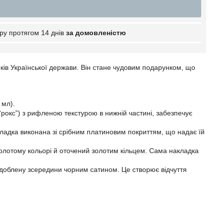
ру протягом 14 днів
за домовленістю
ників Української держави. Він стане чудовим подарунком, що
 мл).
(“рокс”) з рифленою текстурою в нижній частині, забезпечує
адка виконана зі срібним платиновим покриттям, що надає їй
золотому кольорі й оточений золотим кільцем. Сама накладка
оздоблену зсередини чорним сатином. Це створює відчуття