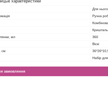
ицькі характеристики
Для нього
рмація
Ручна ро
Комбінов
Кришталь,
лянки, мл
360
Віскі
, см
36*26*10,
Набір для
ля замовлення