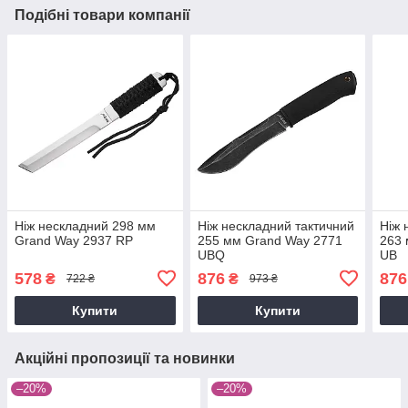
Подібні товари компанії
Ніж нескладний 298 мм
Ніж нескладний тактичний
Ніж 
Grand Way 2937 RP
255 мм Grand Way 2771
263 
UBQ
UB
578
876
876
₴
₴
722 ₴
973 ₴
Купити
Купити
Акційні пропозиції та новинки
–20%
–20%