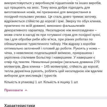
використовується у виробництві підшипників та інших виробів,
що працюють на знос. Тому вона добре підходить для
виготовлення ножів, які призначені для використання в
похідний-польових умовах. Ця сталь довго тримає заточку,
відрізняється стійкістю до корозії і іржі. Зверху по обух клинка,
практично по всій довжині, виконано фальшьлезвіе
декоративного характеру. Нескладною ніж многозадачен –
може стати в нагоді як при готуванні страв для похідної кухні,
так і для обробки риби або м'яса, при різних роботах по
облаштуванню туристичного табору. Ніж відразу з коробки
оптимально заточений і готовий до роботи. Рукоять у ножа –
чіпка, з невеликою подпальцевой виїмкою, прикрашена і
укріплена сталевим Больстер і навершием. У навершии є
отвір під темляк. Немаленькі розміри (загальна довжина 270
міліметрів, Діна клинка – 145 міліметрів), стійкість до корозії,
тепла дерев'яна рукоять, роблять цей нескладною ніж вдалим
вибором для мисливців і туристів.
Кількість в упаковці 1 шт. Кількість в ящику 1 шт.
Приховати
Характеристики