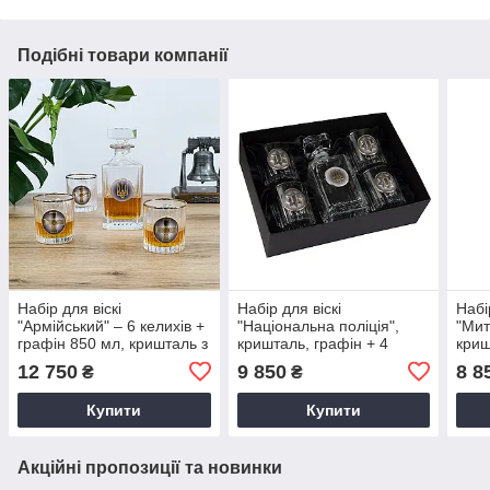
Подібні товари компанії
Набір для віскі
Набір для віскі
Набі
"Армійський" – 6 келихів +
"Національна поліція",
"Мит
графін 850 мл, кришталь з
кришталь, графін + 4
криш
платиною, військова
келихи - Подарунок
ембл
12 750
9 850
8 8
₴
₴
емблема Boss Crystal
поліцейському Boss
Boss
GPB7VSU2PGD
Crystal GPB5MVS2PGD
GPB
Купити
Купити
Акційні пропозиції та новинки