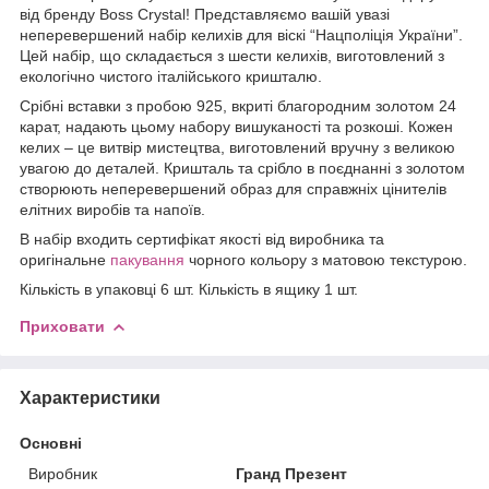
від бренду Boss Crystal! Представляємо вашій увазі
неперевершений набір келихів для віскі “Нацполіція України”.
Цей набір, що складається з шести келихів, виготовлений з
екологічно чистого італійського кришталю.
Срібні вставки з пробою 925, вкриті благородним золотом 24
карат, надають цьому набору вишуканості та розкоші. Кожен
келих – це витвір мистецтва, виготовлений вручну з великою
увагою до деталей. Кришталь та срібло в поєднанні з золотом
створюють неперевершений образ для справжніх цінителів
елітних виробів та напоїв.
В набір входить сертифікат якості від виробника та
оригінальне
пакування
чорного кольору з матовою текстурою.
Кількість в упаковці 6 шт. Кількість в ящику 1 шт.
Приховати
Характеристики
Основні
Виробник
Гранд Презент