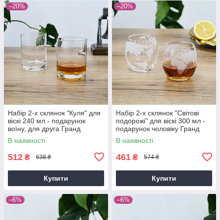
–20%
–20%
Набір 2-х склянок "Куля" для
Набір 2-х склянок "Світові
віскі 240 мл - подарунок
подорожі" для віскі 300 мл -
воїну, для друга Гранд
подарунок чоловіку Гранд
Презент GP241200P
Презент GP24119K
В наявності
В наявності
512
461
₴
₴
638 ₴
574 ₴
Купити
Купити
–6%
–6%