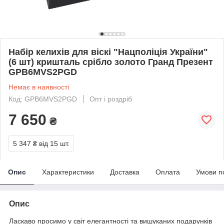
Набір келихів для віскі "Нацполіція України"
(6 шт) кришталь срібло золото Гранд Презент
GPB6MVS2PGD
Немає в наявності
Код: GPB6MVS2PGD
Опт і роздріб
7 650
₴
5 347 ₴
від 15 шт.
Опис
Характеристики
Доставка
Оплата
Умови п
Опис
Ласкаво просимо у світ елегантності та вишуканих подарунків