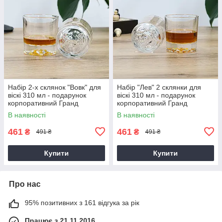
Набір 2-х склянок "Вовк" для
Набір "Лев" 2 склянки для
віскі 310 мл - подарунок
віскі 310 мл - подарунок
корпоративний Гранд
корпоративний Гранд
Презент GP241201W
Презент GP241202L
В наявності
В наявності
461
461
₴
₴
491 ₴
491 ₴
Купити
Купити
Про нас
95% позитивних з 161 відгука за рік
Працює з 21.11.2016