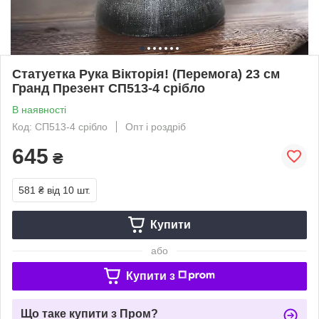
Статуетка Рука Вікторія! (Перемога) 23 см
Гранд Презент СП513-4 срібло
В наявності
Код: СП513-4 срібло
Опт і роздріб
645
₴
581 ₴
від 10 шт.
Купити
або
Купити з
Що таке купити з Пром?