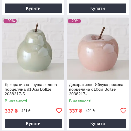
Купити
Купити
–20%
–20%
Декоративна Груша зелена
Декоративне Яблуко рожева
порцеляна d10см Boltze
порцеляна d10см Boltze
2038217-5
2038217-1
В наявності
В наявності
337
337
₴
₴
421 ₴
421 ₴
Купити
Купити