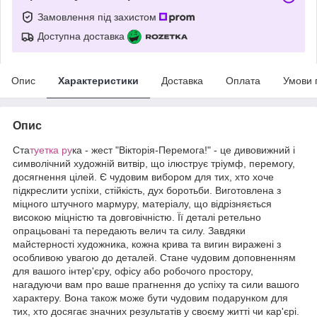
Замовлення під захистом
Доступна доставка
Опис
Характеристики
Доставка
Оплата
Умови 
Опис
Ста
туетка ру
ка - жест "Вікторія-Перемога!" - це дивовижний і
символічний художній витвір, що ілюструє тріумф, перемогу,
досягнення цілей. Є чудовим вибором для тих, хто хоче
підкреслити успіхи, стійкість, дух боротьби. Виготовлена з
міцного штучного мармуру, матеріалу, що відрізняється
високою міцністю та довговічністю. Її деталі ретельно
опрацьовані та передають велич та силу. Завдяки
майстерності художника, кожна крива та вигин виражені з
особливою увагою до деталей. Стане чудовим доповненням
для вашого інтер'єру, офісу або робочого простору,
нагадуючи вам про ваше прагнення до успіху та сили вашого
характеру. Вона також може бути чудовим подарунком для
тих, хто досягає значних результатів у своєму житті чи кар'єрі.