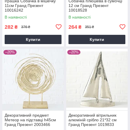
Іграшка Собачка в мішечку
Собачка плюшева в сумочці
11см Гранд Презент
12 см Гранд Презент
10016242
10018528
В наявності
В наявності
282
264
₴
₴
376 ₴
351 ₴
Купити
Купити
–20%
–20%
Декоративний предмет
Декоративний вітрильник
Метеор на підставці h45см
алюміній срібло 21*32 см
Гранд Презент 2003466
Гранд Презент 1019833