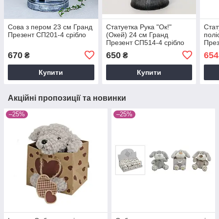
Сова з пером 23 см Гранд
Статуетка Рука "Ок!"
Стат
Презент СП201-4 срібло
(Окей) 24 см Гранд
полі
Презент СП514-4 срібло
През
670
650
654
₴
₴
Купити
Купити
Акційні пропозиції та новинки
–25%
–25%