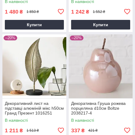
В наявності
В наявності
1 480
1 242
₴
₴
1 850 ₴
1 552 ₴
Купити
Купити
–20%
–20%
Декоративний лист на
Декоративна Груша рожева
підставці алюміній мікс h50см
порцеляна d10см Boltze
Гранд Презент 1016251
2038217-4
В наявності
В наявності
1 211
337
₴
₴
1 513 ₴
421 ₴