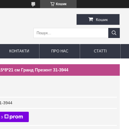
Кошик
Кошик
КОНТАКТИ
ПРО НАС
СТАТТІ
*8*21 см Гранд Презент 31-3944
1-3944
 з