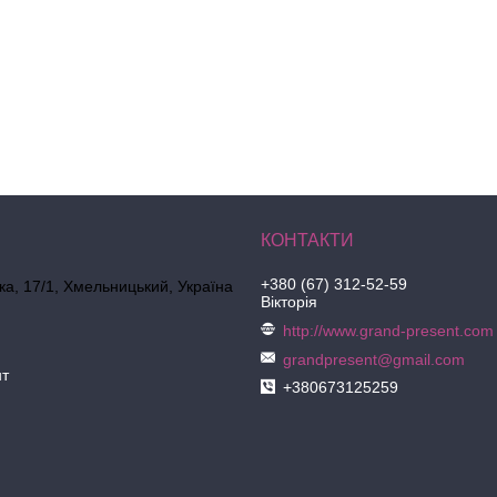
+380 (67) 312-52-59
ка, 17/1, Хмельницький, Україна
Вікторія
http://www.grand-present.com
grandpresent@gmail.com
нт
+380673125259