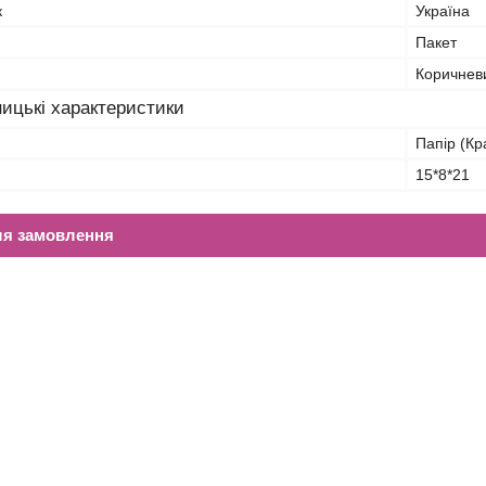
к
Україна
Пакет
Коричнев
ицькі характеристики
Папір (Кр
15*8*21
ля замовлення