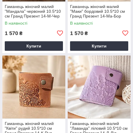
Гаманець жіночий малий
Гаманець жіночий малий
"Мандала" червоний 10.5*10
"Маки" бордовий 10.5*10 см
см Гранд Презент 14-М-Чер
Гранд Презент 14-Ма-Бор
В наявності
В наявності
1 570
1 570
₴
₴
Купити
Купити
Гаманець жіночий малий
Гаманець жіночий малий
"Квіти" рудий 10.5*10 см
"Лаванда" ліловий 10.5*10 см
Гранд Презент 14-К-Руд
Гранд Презент 14-Л-Ліл