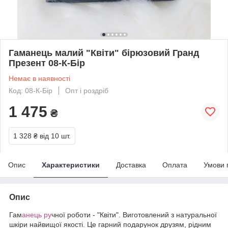
Гаманець малий "Квіти" бірюзовий Гранд
Презент 08-К-Бір
Немає в наявності
Код: 08-К-Бір
Опт і роздріб
1 475
₴
1 328 ₴
від 10 шт.
Опис
Характеристики
Доставка
Оплата
Умови 
Опис
Гам
анець ру
чної роботи - "Квіти". Виготовлений з натуральної
шкіри найвищої якості. Це гарний подарунок друзям, рідним