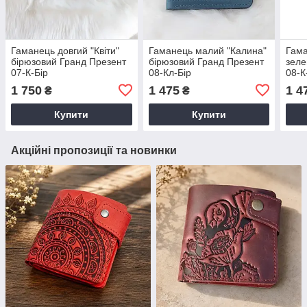
Гаманець довгий "Квіти"
Гаманець малий "Калина"
Гама
бірюзовий Гранд Презент
бірюзовий Гранд Презент
зеле
07-К-Бір
08-Кл-Бір
08-К
1 750
1 475
1 4
₴
₴
Купити
Купити
Акційні пропозиції та новинки