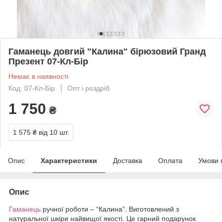
Гаманець довгий "Калина" бірюзовий Гранд
Презент 07-Кл-Бір
Немає в наявності
Код: 07-Кл-Бір
Опт і роздріб
1 750
₴
1 575 ₴
від 10 шт.
Опис
Характеристики
Доставка
Оплата
Умови 
Опис
Гаманець
ручної роботи – “Калина”. Виготовлений з
натуральної шкіри найвищої якості. Це гарний подарунок