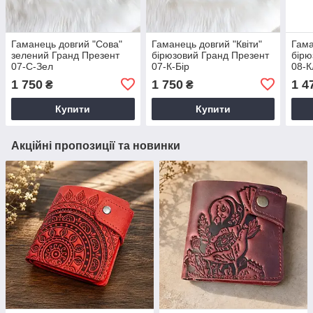
Гаманець довгий "Сова"
Гаманець довгий "Квіти"
Гама
зелений Гранд Презент
бірюзовий Гранд Презент
бірю
07-С-Зел
07-К-Бір
08-К
1 750
1 750
1 4
₴
₴
Купити
Купити
Акційні пропозиції та новинки