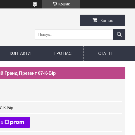
Кошик
Кошик
КОНТАКТИ
ПРО НАС
СТАТТІ
й Гранд Презент 07-К-Бір
7-К-Бір
 з