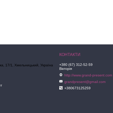
+380 (67) 312-52-59
ка, 17/1, Хмельницький, Україна
Вікторія
http://www.grand-present.com
grandpresent@gmail.com
нт
+380673125259