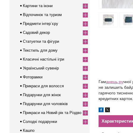
Картини та ікони
Відпочинок та туризм
Предмети інтер`єру
Садовий декор
Статуетки та фігури
Текстиль для дому
Класичні настільні ігри
Український сувенір
Фоторамки
Гам
анець ру
чної
Прикраси для волосся
не залишить байд
гарячого тисненн
Подарунки для жінок
кредитних карток
Подарунки для чоловіків
Прикраси на Новий рік та Різдво
Характеристи
Солодкі подарунки
Кашпо