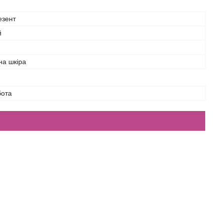
езент
й
на шкіра
бота