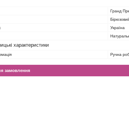
Гранд Пр
Бірюзови
к
Україна
Натураль
ицькі характеристики
рмація
Ручна ро
ля замовлення