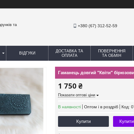
рунків та
+380 (67) 312-52-59
ДОСТАВКА ТА
ПОВЕРНЕННЯ
ВІДГУКИ
ОПЛАТА
ТА ОБМІН
Гаманець довгий "Квіти" бірюзови
1 750 ₴
Показати оптові ціни
В наявності
Оптом і в роздріб
Код:
0
Купити
Купити