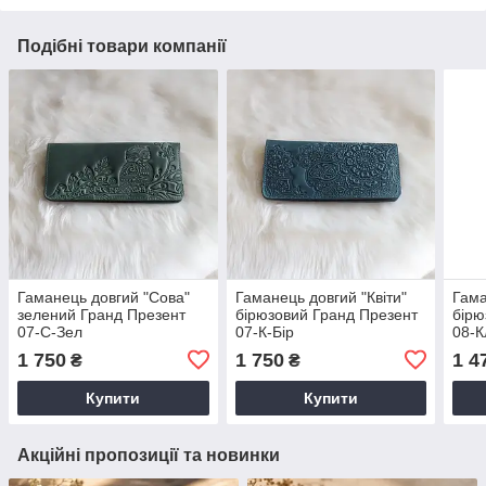
Подібні товари компанії
Гаманець довгий "Сова"
Гаманець довгий "Квіти"
Гама
зелений Гранд Презент
бірюзовий Гранд Презент
бірю
07-С-Зел
07-К-Бір
08-К
1 750
1 750
1 4
₴
₴
Купити
Купити
Акційні пропозиції та новинки