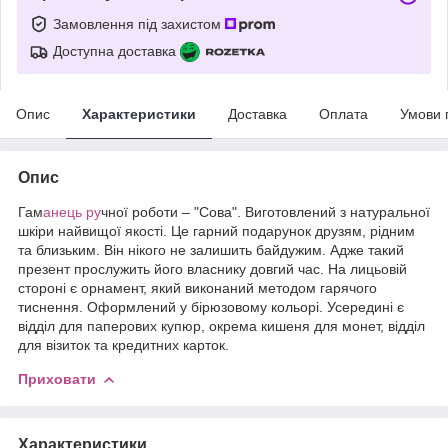
Замовлення під захистом
Доступна доставка
Опис
Характеристики
Доставка
Оплата
Умови 
Опис
Гам
анець ру
чної роботи – "Сова". Виготовлений з натуральної
шкіри найвищої якості. Це гарний подарунок друзям, рідним
та близьким. Він нікого не залишить байдужим. Адже такий
презент прослужить його власнику довгий час. На лицьовій
стороні є орнамент, який виконаний методом гарячого
тиснення. Оформлений у бірюзовому кольорі. Усередині є
відділ для паперових купюр, окрема кишеня для монет, відділ
для візиток та кредитних карток.
Приховати
Характеристики