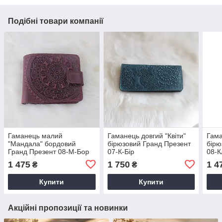
Подібні товари компанії
Гаманець малий
Гаманець довгий "Квіти"
Гама
"Мандала" бордовий
бірюзовий Гранд Презент
бірю
Гранд Презент 08-М-Бор
07-К-Бір
08-К
1 475
1 750
1 4
₴
₴
Купити
Купити
Акційні пропозиції та новинки