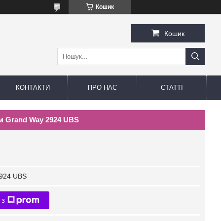
Кошик
Кошик
КОНТАКТИ
ПРО НАС
СТАТТІ
мм Grand Way 2924 UBS
924 UBS
 з