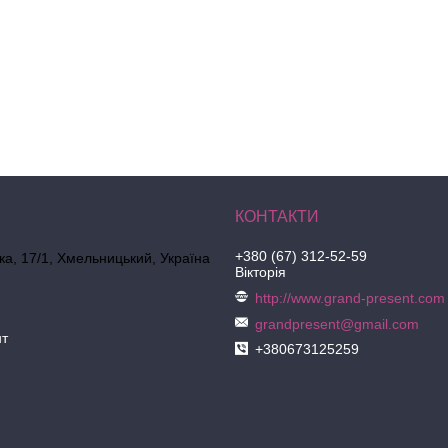
+380 (67) 312-52-59
ка, 17/1, Хмельницький, Україна
Вікторія
http://www.grand-present.com
grandpresent@gmail.com
нт
+380673125259