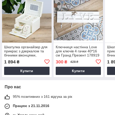
Шкатулка органайзер для
Ключниця настінна Love
Шкат
прикрас з дзеркалом та
для ключів 4 гачки 40*16
прик
бічними віконцями,
см Гранд Презент 178919
бічн
екошкіра біла 17.5*14*13
екош
1 894
300
1 8
₴
₴
428 ₴
см Гранд Презент JZ-010-
см Г
2
1
Купити
Купити
Про нас
95% позитивних з 161 відгука за рік
Працює з 21.11.2016
м. Хмельницький