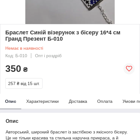
Браслет Синій візерунок з бісеру 16*4 см
Гранд Презент Б-010
Немає в наявності
Код: Б-010
Опт і роздріб
350
₴
257 ₴
від 15 шт.
Опис
Характеристики
Доставка
Оплата
Умови п
Опис
Авторський, широкий браслет із застібкою з якісного бісеру.
Це не тільки красива та стильна наручна прикраса, а й